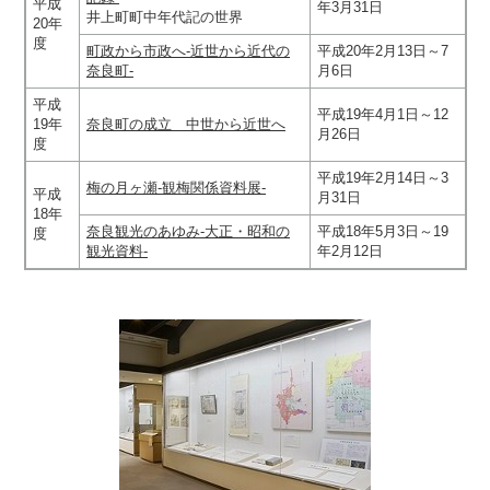
平成
年3月31日
井上町町中年代記の世界
20年
度
町政から市政へ-近世から近代の
平成20年2月13日～7
奈良町-
月6日
平成
平成19年4月1日～12
19年
奈良町の成立 中世から近世へ
月26日
度
平成19年2月14日～3
梅の月ヶ瀬-観梅関係資料展-
平成
月31日
18年
奈良観光のあゆみ-大正・昭和の
平成18年5月3日～19
度
観光資料-
年2月12日