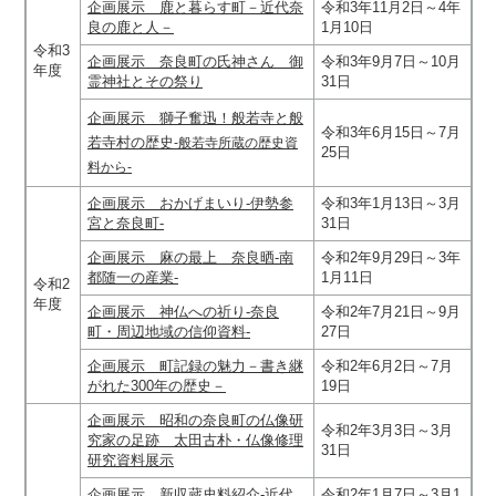
企画展示 鹿と暮らす町－近代奈
令和3年11月2日～4年
良の鹿と人－
1月10日
令和3
企画展示 奈良町の氏神さん 御
令和3年9月7日～10月
年度
霊神社とその祭り
31日
企画展示 獅子奮迅！般若寺と般
令和3年6月15日～7月
若寺村の歴史
-般若寺所蔵の歴史資
25日
料から-
企画展示 おかげまいり‐伊勢参
令和3年1月13日～3月
宮と奈良町‐
31日
企画展示 麻の最上 奈良晒-南
令和2年9月29日～3年
都随一の産業-
1月11日
令和2
年度
企画展示 神仏への祈り-奈良
令和2年7月21日～9月
町・周辺地域の信仰資料-
27日
企画展示 町記録の魅力－書き継
令和2年6月2日～7月
がれた300年の歴史－
19日
企画展示 昭和の奈良町の仏像研
令和2年3月3日～3月
究家の足跡 太田古朴・仏像修理
31日
研究資料展示
企画展示 新収蔵史料紹介‐近代
令和2年1月7日～3月1