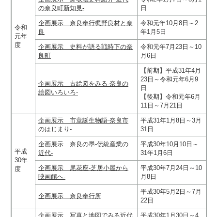
の奈良町新知見‐
日
企画展示 奈良奉行梶野良材と奈
令和元年10月8日～2
令和
良
年1月5日
元年
度
企画展示 史料が語る戦時下の奈
令和元年7月23日～10
良町
月6日
【前期】平成31年4月
23日～令和元年6月9
企画展示 古絵図をみる-奈良の
日
絵図いろいろ-
【後期】令和元年6月
11日～7月21日
企画展示 市章誕生物語‐奈良市
平成31年1月8日～3月
のはじまり‐
31日
企画展示 奈良の墨-伝統産業の
平成30年10月10日～
平成
近代-
31年1月6日
30年
企画展示 尾花座-芝居小屋から
平成30年7月24日～10
度
映画館へ-
月8日
平成30年5月2日～7月
企画展示 奈良奉行所
22日
企画展示 写真と地図でみる近代
平成30年1月30日～4