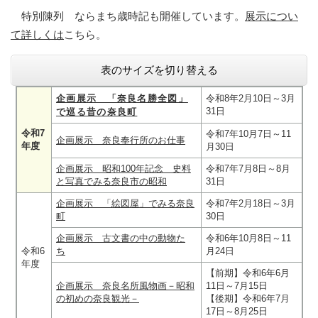
特別陳列 ならまち歳時記も開催しています。
展示につい
て詳しくは
こちら。
表のサイズを切り替える
企画展示 「奈良名勝全図」
令和8年2月10日～3月
31日
で巡る昔の奈良町
令和7
令和7年10月7日～11
企画展示 奈良奉行所のお仕事
年度
月30日
企画展示 昭和100年記念 史料
令和7年7月8日～8月
と写真でみる奈良市の昭和
31日
企画展示 「絵図屋」でみる奈良
令和7年2月18日～3月
町
30日
企画展示 古文書の中の動物た
令和6年10月8日～11
令和6
ち
月24日
年度
【前期】令和6年6月
企画展示 奈良名所風物画－昭和
11日～7月15日
の初めの奈良観光－
【後期】令和6年7月
17日～8月25日