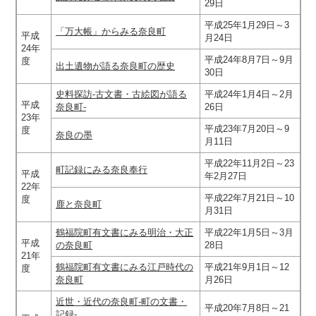
29日
平成25年1月29日～3
「万大帳」からみる奈良町
平成
月24日
24年
平成24年8月7日～9月
度
出土遺物が語る奈良町の歴史
30日
史料探訪-古文書・古絵図が語る
平成24年1月4日～2月
平成
奈良町-
26日
23年
平成23年7月20日～9
度
奈良の墨
月11日
平成22年11月2日～23
町記録にみる奈良奉行
平成
年2月27日
22年
平成22年7月21日～10
度
鹿と奈良町
月31日
鶴福院町有文書にみる明治・大正
平成22年1月5日～3月
平成
の奈良町
28日
21年
鶴福院町有文書にみる江戸時代の
平成21年9月1日～12
度
奈良町
月26日
近世・近代の奈良町-町の文書・
平成20年7月8日～21
記録-