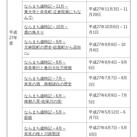
ならまち歳時記～11月～
平成27年11月3日～11
東大寺と奈良町‐正倉院展にちな
月29日
んで‐
ならまち歳時記～10月～
平成27年10月6日～11
平成
鹿の角きり
月1日
27年
ならまち歳時記～9月～
度
平成27年9月8日～10
元林院町の歴史‐絵屋町から花街
月4日
へ‐
ならまち歳時記～8月～
平成27年8月4日～9月
奈良奉行と春日大社万燈籠
6日
平成27年7月7日～8月
ならまち歳時記～7月～
奈良の酒 南都諸白の歴史
2日
平成27年6月9日～7月
ならまち歳時記～6月～
南都八景
‐佐保川の蛍‐
5日
ならまち歳時記～5月～
平成27年5月12日～6
薪能
月7日
平成27年4月7日～5月
ならまち歳時記～4月～
奈良の桜と川路聖謨
10日