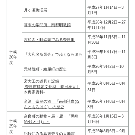
平成27年1月14日～3
月ヶ瀬梅渓展
月1日
平成26年12月2日～27
幕末の学問所 南都明教館
年1月12日
平成26年11月5日～11
古絵図・町絵図でみる奈良町
月30日
平成
平成26年10月7日～11
『大和名所図会』で歩くならまち
26年
月3日
度
平成26年9月2日～10
元林院町・絵屋町の歴史
月5日
宮大工の道具と記録
平成26年8月5日～8月
‐奈良市指定文化財 春日座大工
31日
木奥家資料‐
名酒 奈良の酒 「南都諸白(な
平成26年7月8日～8月
んともろはく)」の歴史
3日
奈良町の動物～馬・鹿・「懸鳥
平成26年1月15日～3
平成
(かけとり)」～
月16日
25年
平成25年8月6日～9月
度
記録にみる幕末奈良の大地震