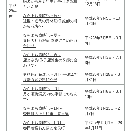
絵図からみる年中行事‐正倉院展
12月18日
平成
とおん祭‐
28年
ならまち歳時記～秋～
度
平成28年9月5日～10
近世・近代の元林院町‐絵師の町
月23日
から花街へ‐
ならまち歳時記～夏～
平成28年7月5日～9月
春日大社万燈籠‐奉納にこめられ
4日
た祈り‐
ならまち歳時記～春～
平成28年5月3日～7月
鹿と奈良町‐子鹿誕生の季節に合
3日
わせて‐
史料保存館展示～3月～平成27年
平成28年3月15日～3
度新収蔵史料紹介展
月31日
ならまち歳時記～2月～
平成28年2月9日～3月
月ヶ瀬梅渓展‐梅の季節にちなん
13日
で‐
ならまち歳時記～1月～
平成28年1月13日～2
奈良町の正月行事 春日講
月7日
ならまち歳時記～12月～
平成27年12月1日～28
春日若宮おん祭と奈良町
年1月11日