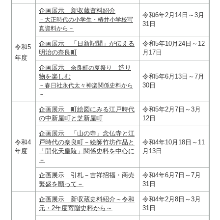
企画展示 新収蔵資料紹介
令和6年2月14日～3月
－大正時代の小学生・椿井小学校写
31日
真資料から－
企画展示 「日新記聞」が伝える
令和5年10月24日～12
令和5
明治の奈良町
月17日
年度
企画展示
造り
奈良町の夏祭り
物を楽しむ
令和5年6月13日～7月
30日
－春日社永代太々神楽関係史料から
－
企画展示 町絵図にみる江戸時代
令和5年2月7日～3月
の中新屋町と芝新屋町
12日
企画展示 「山の寺」念仏寺と江
令和4
戸時代の奈良町－絵師竹坊作品と
令和4年10月18日～11
年度
「開化天皇陵」関係史料を中心に
月13日
－
企画展示 引札－吉祥招福・商売
令和4年6月7日～7月
繁盛を願って－
31日
企画展示 新収蔵史料紹介～令和
令和4年2月8日～3月
元・2年度寄贈史料から～
31日