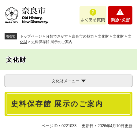
ペ
メニューを飛ばして本文へ
よ
緊
ー
く
急
ジ
あ
・
の
る
災
先
質
害
頭
トップページ
>
分類でさがす
>
奈良市の魅力
>
文化財
>
文化財
>
文
現在地
問
で
化財
>
史料保存館 展示のご案内
す
。
文化財
文化財メニュー
本
史料保存館 展示のご案内
文
ページID：0221033
更新日：2026年4月10日更新