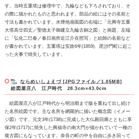
す。当時五重塔は修理中で、九輪なども下ろされており、そ
の際に描かれたものと思われます。部品の絵にはその名前と
寸法も書かれています。水煙他扇面図の右端に「元興寺五重
大塔高廿四丈／聖徳太子御建立九輪古銅之図」と画題、左端
に「弘化二巳春／春日画所近江介在照写」と絵師の名前など
が書かれています。五重塔は安政6年(1859)、毘沙門町に起こ
った火事で焼失しています。
ならめいしょえづ [JPGファイル／1.05MB]
絵図屋庄八 江戸時代 28.3cm×43.0cm
絵図屋庄八が江戸時代から明治期まで版を重ねて出し続け
た名所絵図です。主な名所を網羅的に描いた概念図（イメー
ジ図）です。元文3年(1738)に完成した大仏殿回廊とともに享
保2年(1717)に焼失した興福寺の南大門が描かれていて一種の
復古図にもなっています。奈良の町の中を自由に歩き回って