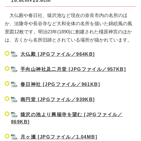
18.8cm×25.6cm
大仏殿や春日社、猿沢池など現在の奈良市内の名所のほ
か、法隆寺や長谷寺など大和全体の名所を描いた錦絵風の風
景図12枚です。明治23年(1890)に創建された橿原神宮のほか
は、古くから名所旧跡とされている場所が描かれています。
大仏殿 [JPGファイル／964KB]
手向山神社及二月堂 [JPGファイル／957KB]
春日神社 [JPGファイル／961KB]
南円堂 [JPGファイル／939KB]
猿沢の池より興福寺を望む [JPGファイル／
869KB]
月ヶ瀬 [JPGファイル／1.04MB]