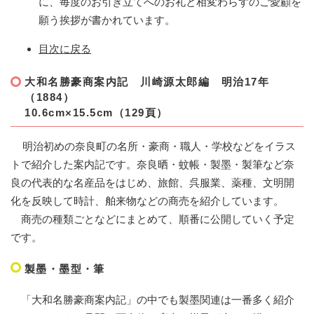
に、毎度のお引き立てへのお礼と相変わらずのご愛顧を
願う挨拶が書かれています。
目次に戻る
大和名勝豪商案内記 川崎源太郎編 明治17年
（1884）
10.6cm×15.5cm（129頁）
明治初めの奈良町の名所・豪商・職人・学校などをイラス
トで紹介した案内記です。奈良晒・蚊帳・製墨・製筆など奈
良の代表的な名産品をはじめ、旅館、呉服業、薬種、文明開
化を反映して時計、舶来物などの商売を紹介しています。
商売の種類ごとなどにまとめて、順番に公開していく予定
です。
製墨・墨型・筆
「大和名勝豪商案内記」の中でも製墨関連は一番多く紹介