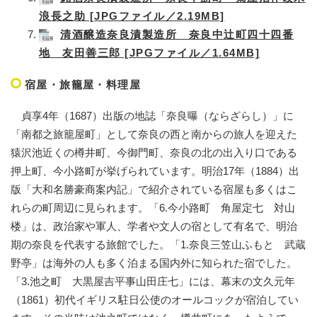
浪長之助 [JPGファイル／2.19MB]
清酒醸造奈良漬製造所 奈良中辻町四十四番
地 友田善三郎 [JPGファイル／1.64MB]
宿屋・旅籠屋・料理屋
貞享4年（1687）出版の地誌「奈良曝（ならざらし）」に
「南都之旅籠屋町」として奈良の西と南からの旅人を迎えた
猿沢池近くの樽井町、今御門町、奈良の北の出入り口である
押上町、今小路町が挙げられています。明治17年（1884）出
版「大和名勝豪商案内記」で紹介されている宿屋も多くはこ
れらの町周辺に見られます。「6.今小路町 角屋定七 対山
楼」は、政治家や軍人、学者や文人の宿として有名で、明治
期の奈良を代表する旅館でした。「1.奈良三笠山ふもと 武蔵
野亭」は海外の人も多く泊まる国内外に知られた宿でした。
「3.池之町 大黒屋吉平事山田庄七」には、幕末の文久元年
（1861）初代イギリス駐日公使のオールコックが宿泊してい