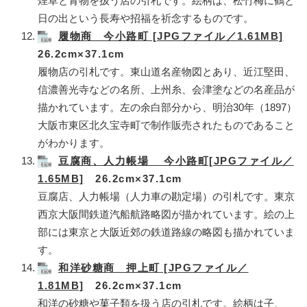
煙草と青物を扱う店の引札です。絵柄は、松竹梅に鶴と
日の出という長寿や招福を祈念するものです。
履物商 今小路町 [JPGファイル／1.61MB]
26.2cm×37.1cm
履物店の引札です。東山道名産物図とあり、近江堅田、
信濃善光寺などの名所、上州糸、会津塗などの名産品が
描かれています。左の余白部分から、明治30年（1897）
大阪市東区北久宝寺町で制作販売されたものであること
がわかります。
豆腐商、人力帳場 今小路町[JPGファイル／
1.65MB]
26.2cm×37.1cm
豆腐店、人力帳場（人力車の勘定場）の引札です。東京
西京大阪間鉄道汽船航路略図が描かれています。絵の上
部には東京と大阪近郊の鉄道路線の略図も描かれていま
す。
和洋砂糖商 押上町 [JPGファイル／
1.81MB]
26.2cm×37.1cm
和洋の砂糖や菓子類を扱う店の引札です。絵柄は子、