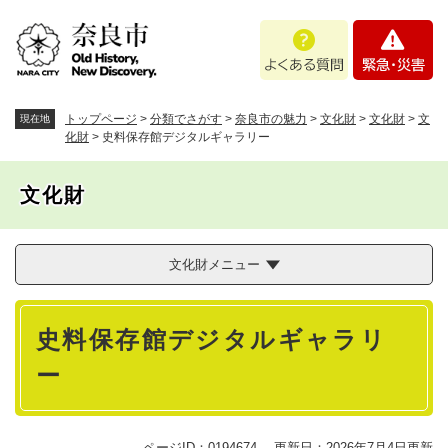
ペ
メニューを飛ばして本文へ
よ
緊
ー
く
急
ジ
あ
・
の
る
災
先
質
害
頭
トップページ
>
分類でさがす
>
奈良市の魅力
>
文化財
>
文化財
>
文
現在地
問
で
化財
>
史料保存館デジタルギャラリー
す
。
文化財
文化財メニュー
本
史料保存館デジタルギャラリ
文
ー
ページID：0194674
更新日：2026年7月4日更新