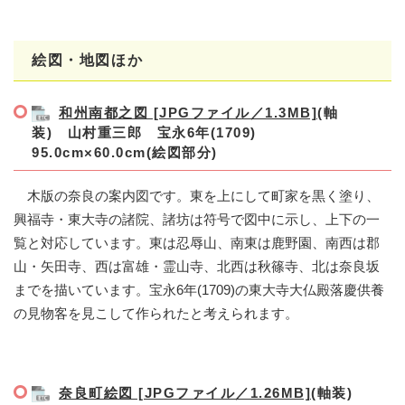
絵図・地図ほか
和州南都之図 [JPGファイル／1.3MB]
(軸
装) 山村重三郎 宝永6年(1709)
95.0cm×60.0cm(絵図部分)
木版の奈良の案内図です。東を上にして町家を黒く塗り、
興福寺・東大寺の諸院、諸坊は符号で図中に示し、上下の一
覧と対応しています。東は忍辱山、南東は鹿野園、南西は郡
山・矢田寺、西は富雄・霊山寺、北西は秋篠寺、北は奈良坂
までを描いています。宝永6年(1709)の東大寺大仏殿落慶供養
の見物客を見こして作られたと考えられます。
奈良町絵図 [JPGファイル／1.26MB]
(軸装)