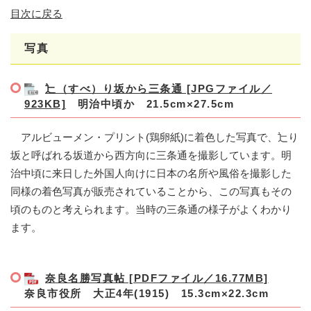
​目次に戻る
写真
辷（すべ）り坂から三条通 [JPGファイル／
923KB]
明治中頃か 21.5cm×27.5cm
アルビューメン・プリント(鶏卵紙)に着色した写真で、辷り
坂と呼ばれる坂道から西方向に三条通を撮影しています。明
治中頃に来日した外国人向けに日本の名所や風俗を撮影した
同様の着色写真が販売されていることから、この写真もその
頃のものと考えられます。当時の三条通の様子がよくわかり
ます。
奈良名勝写真帖 [PDFファイル／16.77MB]
奈良市役所 大正4年(1915) 15.3cm×22.3cm