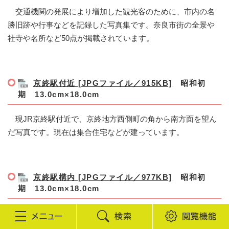
交通機関の発展により増加した観光客のために、市内の名
勝旧跡や行事などを記録した写真集です。奈良市街の全景や
社寺や名所など50点が掲載されています。
京終駅付近 [JPGファイル／915KB]
昭和初
期 13.0cm×18.0cm
現JR京終駅付近で、京終地方西側町の角から南方面を望ん
だ写真です。現在は集合住宅などが建っています。
京終駅構内 [JPGファイル／977KB]
昭和初
期 13.0cm×18.0cm
現JR京終駅の構内を東から撮影しています。右端に駅舎が
検
閲
小さく写っています。