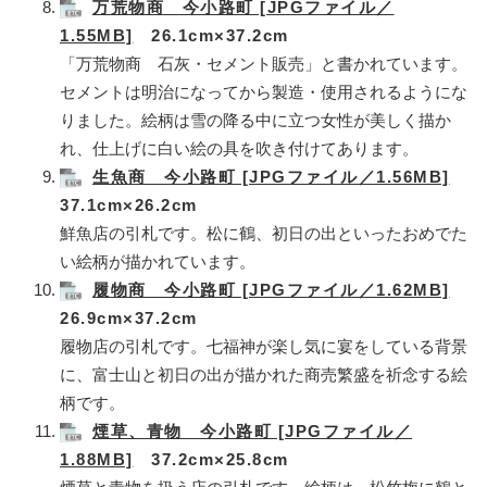
万荒物商 今小路町 [JPGファイル／
1.55MB]
26.1cm×37.2cm
「万荒物商 石灰・セメント販売」と書かれています。
セメントは明治になってから製造・使用されるようにな
りました。絵柄は雪の降る中に立つ女性が美しく描か
れ、仕上げに白い絵の具を吹き付けてあります。
生魚商 今小路町 [JPGファイル／1.56MB]
37.1cm×26.2cm
鮮魚店の引札です。松に鶴、初日の出といったおめでた
い絵柄が描かれています。
履物商 今小路町 [JPGファイル／1.62MB]
26.9cm×37.2cm
履物店の引札です。七福神が楽し気に宴をしている背景
に、富士山と初日の出が描かれた商売繁盛を祈念する絵
柄です。
煙草、青物 今小路町 [JPGファイル／
1.88MB]
37.2cm×25.8cm