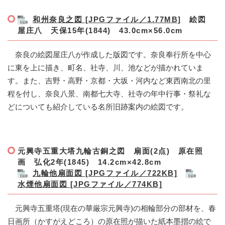
和州奈良之図 [JPGファイル／1.77MB]
絵図
屋庄八
天保15年(1844) 43.0cm×56.0cm
奈良の絵図屋庄八が作成した版図です。奈良奉行所を中心
に東を上に描き、町名、社寺、川、池などが描かれていま
す。また、吉野・高野・京都・大坂・河内など東西南北の里
程を付し、奈良八景、南都七大寺、社寺の年中行事・祭礼な
どについても紹介している名所旧跡案内の絵図です。
元興寺五重大塔九輪古銅之図 扇面(2点)
原在照
画 弘化2年(1845) 14.2cm×42.8cm
九輪他扇面図 [JPGファイル／722KB]
水煙他扇面図 [JPGファイル／774KB]
元興寺五重塔(現在の華厳宗元興寺)の相輪部分の部材を、春
日画所（かすがえどころ）の原在照が描いた紙本墨摺の絵で