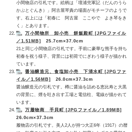
小間物店の引札です。絵柄は「壇浦兜軍記（だんのうら
かぶとぐんき）」阿古屋琴責の場面がモチーフのようで
す。右上には「初春に 阿古屋 ここやで よき琴をき
く」とあります。
万小間物所 卸小売 餅飯殿町 [JPGファイル
／1.51MB]
25.7cm×37.0cm
21と同じ小間物店の引札です。手前に豪華な熊手を持ち
初春を祝う様子、背景には初荷でにぎわう様子が描かれ
ています。
醤油醸造元、食塩卸小売 下清水町 [JPGファ
イル／1.56MB]
26.0cm×37.3cm
醤油醸造元の引札です。樽に醤油を詰める恵比寿と大黒
の背景に、煙を吐き出す工場と電信柱、電線が描かれて
います。
万履物商 手貝町 [JPGファイル／1.89MB]
26.0cm×37.3cm
履物店の引札です。美人2人が持つ大正6年（1917）の暦