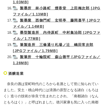
1.03MB]
製墨所 林小路町 煙香堂 上田梅次郎 [JPG
ファイル／1.13MB]
製墨業 西御門町 玄明亭 藤岡喜平 [JPGフ
ァイル／1.14MB]
墨型製造所 内侍原町 中村集治郎 [JPGファ
イル／1.77MB]
筆製造所 三條通り札場ノ辻 嶋田常次郎
[JPGファイル／1.79MB]
製筆所 十輪院町 森山善平 [JPGファイル／
1.28MB]
酒醸造業
奈良の酒は室町時代のころから名酒として世に知られてい
ました。安土・桃山時代には清酒の原型となる諸白（もろは
く）造りの技術が奈良で生まれたとされ、「南都諸白（なん
ともろはく）」と呼ばれました。徳川家康も気に入った南都