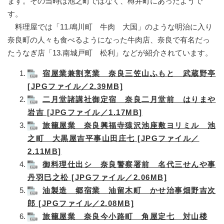
ます。その当時は池之町ではなく、樽井町にあったようで
す。
料理屋では「11.鳴川町 牛肉 大国」のような明治に入り
奈良町の人々も食べるようになった牛肉店、奈良で有名だっ
たうなぎ店「13.南城戸町 松利」などが紹介されています。
宿屋業兼割烹業 奈良三笠山ふもと 武蔵野亭
[JPGファイル／2.39MB]
二月堂諸講社御定宿 奈良二月堂前 はりまや
岩吉 [JPGファイル／1.17MB]
旅籠屋業 奈良興福寺猿沢池座敷ヨリミル 池
之町 大黒屋吉平事山田庄七 [JPGファイル／
2.11MB]
御料理仕出シ 奈良警察署前 名代三せんや事
丹羽巳之松 [JPGファイル／2.06MB]
油製造 郷宿業 油留木町 かせ治事畑野吉次
郎 [JPGファイル／2.08MB]
旅籠屋業 奈良今小路町 角屋定七 対山楼