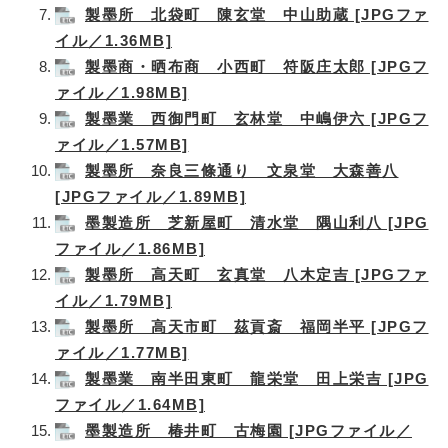
製墨所 北袋町 陳玄堂 中山助蔵 [JPGファ
イル／1.36MB]
製墨商・晒布商 小西町 符阪庄太郎 [JPGフ
ァイル／1.98MB]
製墨業 西御門町 玄林堂 中嶋伊六 [JPGフ
ァイル／1.57MB]
製墨所 奈良三條通り 文泉堂 大森善八
[JPGファイル／1.89MB]
墨製造所 芝新屋町 清水堂 隅山利八 [JPG
ファイル／1.86MB]
製墨所 高天町 玄真堂 八木定吉 [JPGファ
イル／1.79MB]
製墨所 高天市町 茲貢斎 福岡半平 [JPGフ
ァイル／1.77MB]
製墨業 南半田東町 龍栄堂 田上栄吉 [JPG
ファイル／1.64MB]
墨製造所 椿井町 古梅園 [JPGファイル／