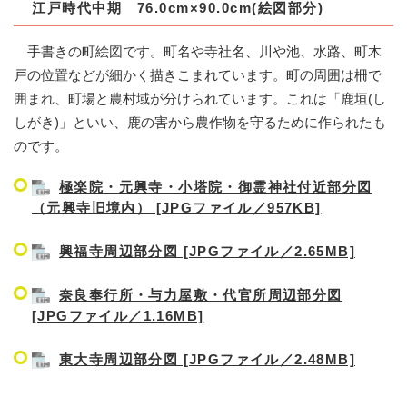
江戸時代中期 76.0cm×90.0cm(絵図部分)
手書きの町絵図です。町名や寺社名、川や池、水路、町木
戸の位置などが細かく描きこまれています。町の周囲は柵で
囲まれ、町場と農村域が分けられています。これは「鹿垣(し
しがき)」といい、鹿の害から農作物を守るために作られたも
のです。
極楽院・元興寺・小塔院・御霊神社付近部分図
（元興寺旧境内） [JPGファイル／957KB]
興福寺周辺部分図 [JPGファイル／2.65MB]
奈良奉行所・与力屋敷・代官所周辺部分図
[JPGファイル／1.16MB]
東大寺周辺部分図 [JPGファイル／2.48MB]