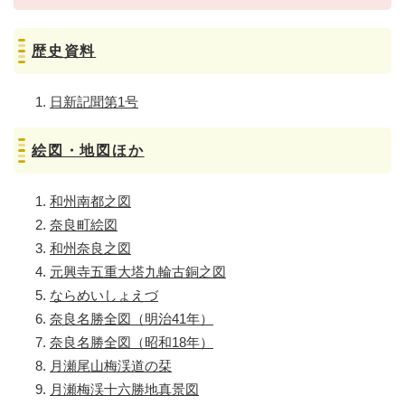
歴史資料
日新記聞第1号
絵図・地図ほか
和州南都之図
奈良町絵図
和州奈良之図
元興寺五重大塔九輪古銅之図
ならめいしょえづ
奈良名勝全図（明治41年）
奈良名勝全図（昭和18年）
月瀬尾山梅渓道の栞
月瀬梅渓十六勝地真景図