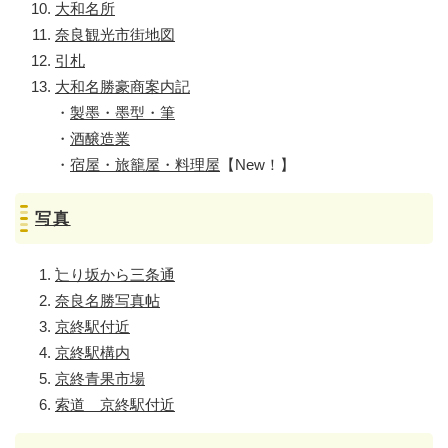
大和名所
奈良観光市街地図
引札
大和名勝豪商案内記
・
製墨・墨型・筆
・
酒醸造業
・
宿屋・旅籠屋・料理屋
【New！】
写真
辷り坂から三条通
奈良名勝写真帖
京終駅付近
京終駅構内
京終青果市場
索道 京終駅付近