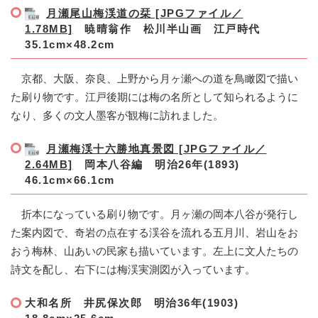
月瀬尾山梅渓道の栞 [JPGファイル／
1.78MB]
暁晴翁作 松川半山画 江戸時代
35.1cm×48.2cm
京都、大阪、奈良、上野から月ヶ瀬への道を鳥瞰図で描い
た刷り物です。江戸後期には梅の名所として知られるように
なり、多くの文人墨客が観梅に訪れました。
月瀬梅渓十六勝地真景図 [JPGファイル／
2.64MB]
岡本八谷編 明治26年(1893)
46.1cm×66.1cm
折本になっている刷り物です。月ヶ瀬の岡本八谷が発行し
た案内図で、奇岩の点在する渓谷を流れる五月川、岩山をお
おう梅林、山あいの民家も描いています。左上に文人たちの
詩文を配し、右下には梅渓実測図が入っています。
大和名所
井尻保次郎 明治36年(1903)