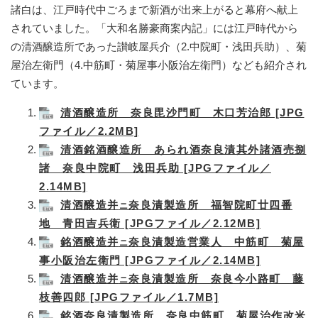
諸白は、江戸時代中ごろまで新酒が出来上がると幕府へ献上
されていました。「大和名勝豪商案内記」には江戸時代から
の清酒醸造所であった讃岐屋兵介（2.中院町・浅田兵助）、菊
屋治左衛門（4.中筋町・菊屋事小阪治左衛門）なども紹介され
ています。
清酒醸造所 奈良毘沙門町 木口芳治郎 [JPG
ファイル／2.2MB]
清酒銘酒醸造所 あられ酒奈良漬其外諸酒売捌
諸 奈良中院町 浅田兵助 [JPGファイル／
2.14MB]
清酒醸造并
奈良漬製造所 福智院町廿四番
ニ
地 青田吉兵衛 [JPGファイル／2.12MB]
銘酒醸造并
奈良漬製造営業人 中筋町 菊屋
ニ
事小阪治左衛門 [JPGファイル／2.14MB]
清酒醸造并
奈良漬製造所 奈良今小路町 藤
ニ
枝善四郎 [JPGファイル／1.7MB]
銘酒奈良漬製造所 奈良中筋町 菊屋治作改米