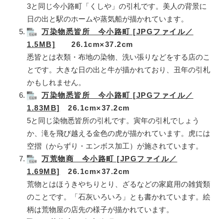
3と同じ今小路町「くしや」の引札です。美人の背景に
日の出と駅のホームや蒸気船が描かれています。
万染物悉皆所 今小路町 [JPGファイル／
1.5MB]
26.1cm×37.2cm
悉皆とは衣類・布地の染物、洗い張りなどをする店のこ
とです。大きな日の出と牛が描かれており、丑年の引札
かもしれません。
万染物悉皆所 今小路町 [JPGファイル／
1.83MB]
26.1cm×37.2cm
5と同じ染物悉皆所の引札です。寅年の引札でしょう
か、滝を飛び越える金色の虎が描かれています。虎には
空摺（からずり・エンボス加工）が施されています。
万荒物商 今小路町 [JPGファイル／
1.69MB]
26.1cm×37.2cm
荒物とはほうきやちりとり、ざるなどの家庭用の雑貨類
のことです。「石灰いろいろ」とも書かれています。絵
柄は荒物屋の店先の様子が描かれています。