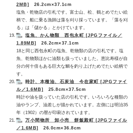
2MB]
26.2cm×37.1cm
塩魚・乾物店の引札です。富士山、松、鶴とめでたい絵
柄で、船に乗る漁師は藻を刈り採っています。「藻を刈
る」は「儲かる」とかけています。
塩魚、かん物類 西包永町 [JPGファイル／
1.89MB]
26.2cm×37.1cm
18と同じ西包永町の塩魚、乾物類の店の引札です。塩
魚、乾物類ほかに油類も扱っていました。恵比寿様が自
分の何十倍もある巨大な鯛を釣り上げためでたい絵柄で
す。
時計、本種油、石炭油 今在家町 [JPGファイ
ル／1.6MB]
25.8cm×37.5cm
​時計や油を扱っていた店の引札です。いろいろな種類の
油やランプ、油差しが描かれています。左側には明治35
年（1902）の暦が印刷されています。
万小間物所 卸小売 餅飯殿町 [JPGファイル
／1.6MB]
26.0cm×36.8cm