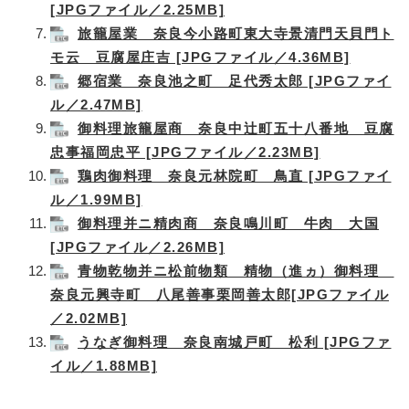
[JPGファイル／2.25MB]
旅籠屋業 奈良今小路町東大寺景清門天貝門ト
モ云 豆腐屋庄吉 [JPGファイル／4.36MB]
郷宿業 奈良池之町 足代秀太郎 [JPGファイ
ル／2.47MB]
御料理旅籠屋商 奈良中辻町五十八番地 豆腐
忠事福岡忠平 [JPGファイル／2.23MB]
鶏肉御料理 奈良元林院町 鳥直 [JPGファイ
ル／1.99MB]
御料理并ニ精肉商 奈良鳴川町 牛肉 大国
[JPGファイル／2.26MB]
青物乾物并ニ松前物類 精物（進ヵ）御料理
奈良元興寺町 八尾善事栗岡善太郎[JPGファイル
／2.02MB]
うなぎ御料理 奈良南城戸町 松利 [JPGファ
イル／1.88MB]