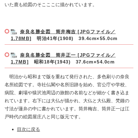
いた鹿も絵図のそこここに描かれています。
奈良名勝全図 筒井梅吉 [JPGファイル／
1.78MB]
明治41年(1908) 39.4cm×55.0cm
奈良名勝全図 筒井正一 [JPGファイル／
1.7MB]
昭和18年(1943) 37.6cm×54.0cm
明治から昭和まで版を重ねて発行された、多色刷りの奈良
名所絵図です。寺社仏閣や名所旧跡を始め、官公庁や学校、
病院、劇場や猿沢池周辺の旅館の名前などが細かく書き込ま
れています。右下には大仏が描かれ、大仏と大仏殿、梵鐘の
寸法が蓮弁の中に書かれています。筒井梅吉、筒井正一は江
戸時代の絵図屋庄八と同じ版元です。
目次に戻る