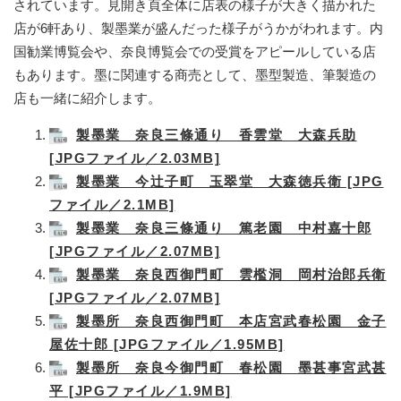
されています。見開き頁全体に店表の様子が大きく描かれた
店が6軒あり、製墨業が盛んだった様子がうかがわれます。内
国勧業博覧会や、奈良博覧会での受賞をアピールしている店
もあります。墨に関連する商売として、墨型製造、筆製造の
店も一緒に紹介します。
製墨業 奈良三條通り 香雲堂 大森兵助
[JPGファイル／2.03MB]
製墨業 今辻子町 玉翠堂 大森徳兵衛 [JPG
ファイル／2.1MB]
製墨業 奈良三條通り 篤老園 中村嘉十郎
[JPGファイル／2.07MB]
製墨業 奈良西御門町 雲檻洞 岡村治郎兵衛
[JPGファイル／2.07MB]
製墨所 奈良西御門町 本店宮武春松園 金子
屋佐十郎 [JPGファイル／1.95MB]
製墨所 奈良今御門町 春松園 墨甚事宮武甚
平 [JPGファイル／1.9MB]