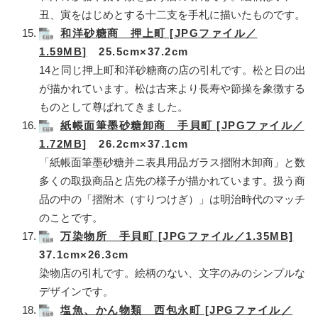
丑、寅をはじめとする十二支を手札に描いたものです。
和洋砂糖商 押上町 [JPGファイル／
1.59MB]
25.5cm×37.2cm
14と同じ押上町和洋砂糖商の店の引札です。松と日の出
が描かれています。松は古来より長寿や節操を象徴する
ものとして尊ばれてきました。
紙帳面筆墨砂糖卸商 手貝町 [JPGファイル／
1.72MB]
26.2cm×37.1cm
「紙帳面筆墨砂糖并ニ表具用品ガラス摺附木卸商」と数
多くの取扱商品と店先の様子が描かれています。扱う商
品の中の「摺附木（すりつけぎ）」は明治時代のマッチ
のことです。
万染物所 手貝町 [JPGファイル／1.35MB]
37.1cm×26.3cm
染物店の引札です。絵柄のない、文字のみのシンプルな
デザインです。
塩魚、かん物類 西包永町 [JPGファイル／