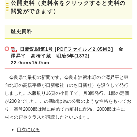
公開史料（史料名をクリックすると史料の
閲覧ができます）
歴史資料
日新記聞第1号 [PDFファイル／2.05MB]
金
澤昇平 高橋平蔵 明治5年(1872)
22.0cm×15.0cm
奈良県で最初の新聞です。奈良市油留木町の金澤昇平と東
向北町の高橋平蔵が日新報社（のち日新社）を設立して発行
しました。木版刷り16頁の小冊子で、月3回発行、1部の定価
が200文でした。この新聞は県の公報のような性格をもってお
り、毎号2000部は県に納めて市町村に配布、2000部は主に
村々の戸長クラスが購読したといいます。
目次に戻る