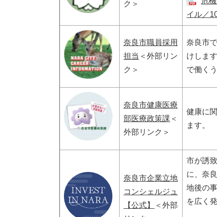
危機
ク＞
イル／10
奈良市職員採用
奈良市
担当
＜外部リン
けしま
ク＞
で働く
奈良市健康医療
健康に
部医療政策課
＜
ます。
外部リンク＞
市が誘致
に、奈
奈良市企業立地
地後の
コンシェルジュ
を広く
【公式】
＜外部