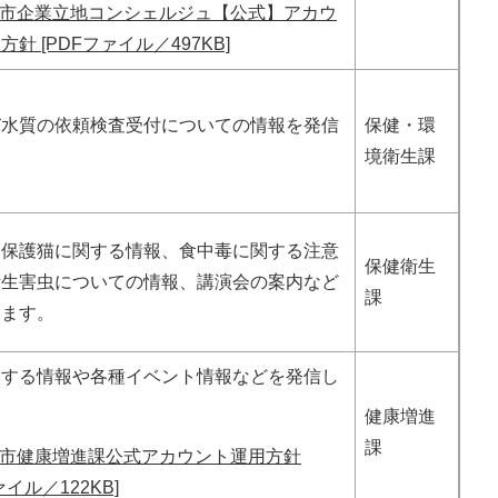
市企業立地コンシェルジュ【公式】アカウ
針 [PDFファイル／497KB]
び水質の依頼検査受付についての情報を発信
保健・環
。
境衛生課
・保護猫に関する情報、食中毒に関する注意
保健衛生
衛生害虫についての情報、講演会の案内など
課
します。
関する情報や各種イベント情報などを発信し
健康増進
課
市健康増進課公式アカウント運用方針
ァイル／122KB]