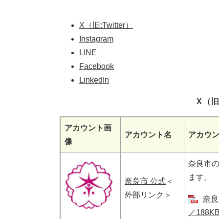
X（旧:Twitter）
Instagram
LINE
Facebook
LinkedIn
X（旧
アカウント画
アカウント名
アカウ
像
奈良市
ます。
奈良市 公式
＜
外部リンク＞
奈良
／188KB