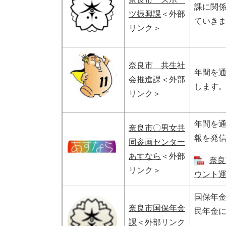
課に関
ツ振興課
＜外部
ていき
リンク＞
奈良市 共生社
年間を
会推進課
＜外部
します
リンク＞
年間を
奈良市〇男女共
報を発
同参画センター
あすなら
＜外部
奈良
リンク＞
ウント運用
国保年
奈良市国保年金
民年金
課
＜外部リンク