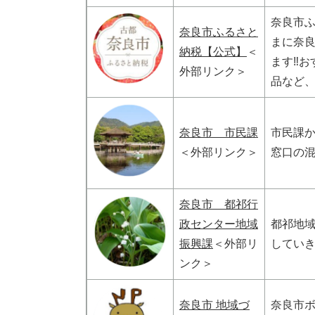
奈良市ふ
奈良市ふるさと
まに奈
納税【公式】
＜
ます‼お
外部リンク＞
品など、
奈良市 市民課
市民課
＜外部リンク＞
窓口の
奈良市 都祁行
政センター地域
都祁地
振興課
＜外部リ
してい
ンク＞
奈良市 地域づ
奈良市