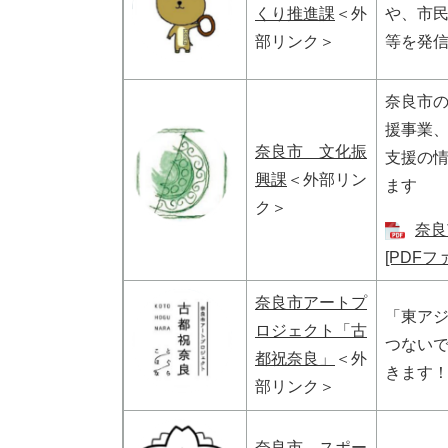
くり推進課
＜外
や、市
部リンク＞
等を発
奈良市
援事業
奈良市 文化振
支援の
興課
＜外部リン
ます
ク＞
奈良
[PDFフ
奈良市アートプ
「東アジ
ロジェクト「古
つない
都祝奈良」
＜外
きます
部リンク＞
奈良市 スポー