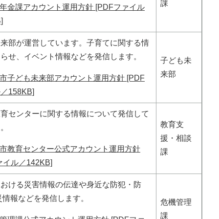
課
年金課アカウント運用方針 [PDFファイル
]
未来部が運営しています。子育てに関する情
知らせ、イベント情報などを発信します。
子ども未
来部
市子ども未来部アカウント運用方針 [PDF
158KB]
教育センターに関する情報について発信して
教育支
す。
援・相談
市教育センター公式アカウント運用方針
課
ァイル／142KB]
における災害情報の伝達や身近な防犯・防
災情報などを発信します。
危機管理
課