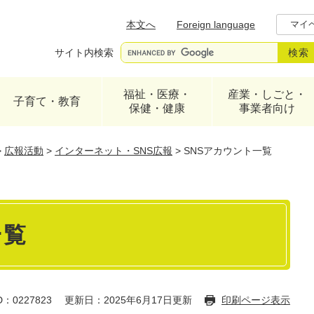
メニューを飛ばして本文へ
本文へ
Foreign language
マイ
サイト内検索
福祉・医療・
産業・しごと・
子育て・教育
保健・健康
事業者向け
>
広報活動
>
インターネット・SNS広報
>
SNSアカウント一覧
一覧
：0227823
更新日：2025年6月17日更新
印刷ページ表示