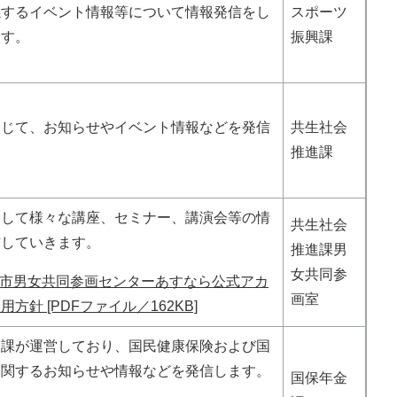
係するイベント情報等について情報発信をし
スポーツ
ます。
振興課
通じて、お知らせやイベント情報などを発信
共生社会
。
推進課
通して様々な講座、セミナー、講演会等の情
共生社会
信していきます。
推進課男
女共同参
市男女共同参画センターあすなら公式アカ
画室
方針 [PDFファイル／162KB]
金課が運営しており、国民健康保険および国
に関するお知らせや情報などを発信します。
国保年金