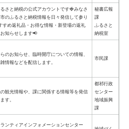
るさと納税の公式アカウントです🍓みなさ
秘書広報
良市のふるさと納税情報を日々発信して参り
課
すすめ返礼品・お得な情報・新登場の返礼
ふるさと
お知らせします📢
納税室
からのお知らせ、臨時開庁についての情報、
市民課
混雑情報などを配信します。
都祁行政
域の観光情報や、課に関係する情報等を発信
センター
きます。
地域振興
課
ボランティアインフォメーションセンター
地域づく