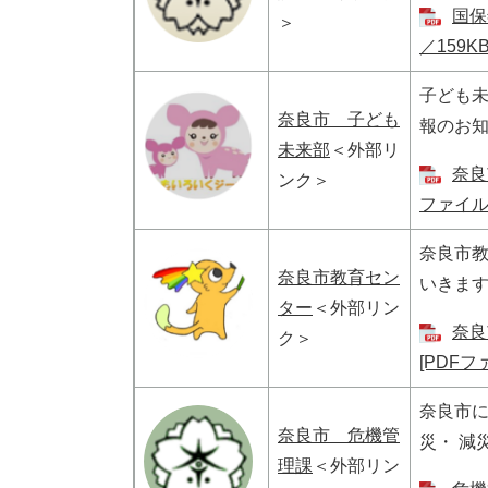
国保
＞
／159KB
子ども
奈良市 子ども
報のお
未来部
＜外部リ
奈良
ンク＞
ファイル／
奈良市
奈良市教育セン
いきま
ター
＜外部リン
奈良
ク＞
[PDFフ
奈良市
奈良市 危機管
災・ 減
理課
＜外部リン