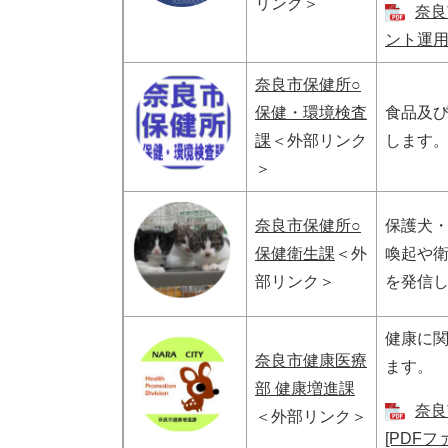
リンク＞
奈良
ント運用方
奈良市保健所○
保健・環境検査
食品及
課
＜外部リンク
します
＞
奈良市保健所○
保護犬
保健衛生課
＜外
喚起や
部リンク＞
を発信
健康に
奈良市健康医療
ます。
部 健康増進課
奈良
＜外部リンク＞
[PDFフ