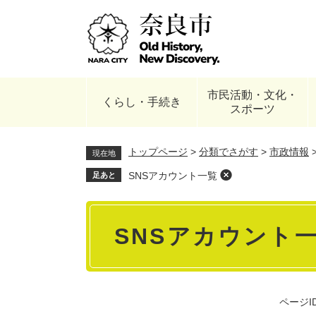
ペ
ー
ジ
の
先
頭
市民活動・文化・
で
くらし・手続き
スポーツ
す
。
トップページ
>
分類でさがす
>
市政情報
現在地
SNSアカウント一覧
足あと
本
SNSアカウント
文
ページID