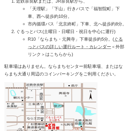
近鉄奈良駅または、JR奈良駅から、
「天理駅」「下山」行きバスで「福智院町」下
車、西へ徒歩約10分。
市内循環バス「北京終町」下車、北へ徒歩約8分。
ぐるっとバス(土曜日・日曜日・祝日を中心に運行)
R10「ならまち・元興寺」下車徒歩約5分。(
ぐる
っとバスの詳しい運行ルート・カレンダー
＜外部
リンク＞
はこちらから)
駐車場はありません。ならまちセンター前駐車場、またはな
らまち大通り周辺のコインパーキングをご利用ください。