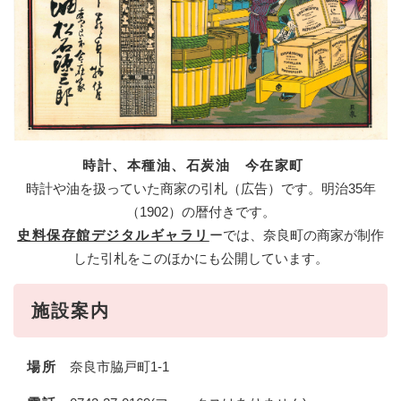
時計、本種油、石炭油 今在家町
時計や油を扱っていた商家の引札（広告）です。明治35年
（1902）の暦付きです。
史料保存館デジタルギャラリ
ーでは、奈良町の商家が制作
した引札をこのほかにも公開しています。
施設案内
​
場所
奈良市脇戸町1-1