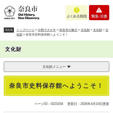
ペ
メニューを飛ばして本文へ
よ
緊
ー
く
急
ジ
あ
・
の
る
災
先
質
害
頭
トップページ
>
分類でさがす
>
奈良市の魅力
>
文化財
>
文化財
>
文
現在地
問
で
化財
>
奈良市史料保存館へようこそ！
す
。
文化財
文化財メニュー
本
奈良市史料保存館へようこそ！
文
ページID：0221034
更新日：2026年4月10日更新