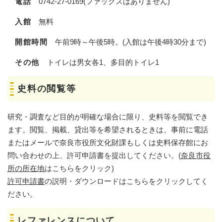
電話
0742-27-0169(ファックスはありません)
入館
無料
開館時間
午前9時～午後5時。(入館は午後4時30分まで)
​
その他
トイレは男女各1、多目的トイレ1
史料の閲覧等
研究・調査など目的が明確な場合に限り、史料等を閲覧でき
ます。閲覧、掲載、貸出等を希望されるときは、事前に電話
またはメールで奈良市役所文化財課もしくは史料保存館にお
問い合わせの上、許可申請書を提出してください。(
奈良市役
所の所在地
はこちらをクリック)
許可申請書
の説明・ダウンロードはこちらをクリックしてく
ださい。
レファレンスについて