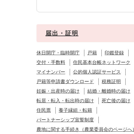
届出・証明
休日開庁・臨時開庁
戸籍
印鑑登録
交付・手数料
住民基本台帳ネットワーク
マイナンバー
公的個人認証サービス
戸籍等申請書ダウンロード
税務証明
妊娠・出産時の届け
結婚・離婚時の届け
転居・転入・転出時の届け
死亡後の届け
住民票
養子縁組・転籍
パートナーシップ宣誓制度
農地に関する手続き（農業委員会のページへ