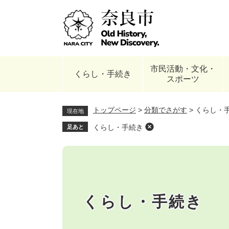
ペ
ー
ジ
の
先
頭
市民活動・文化・
で
くらし・手続き
スポーツ
す
。
トップページ
>
分類でさがす
>
くらし・
現在地
くらし・手続き
足あと
本
文
くらし・手続き