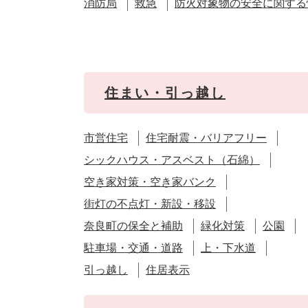
消防局
救急
防火対象物の安全に関する
住まい・引っ越し
市営住宅
住宅耐震・バリアフリー
シックハウス・アスベスト（石綿）
空き家対策・空き家バンク
街灯の不点灯・新設・移設
奈良町の保全と補助
緑化対策
公園
駐車場・交通・道路
上・下水道
引っ越し
住居表示