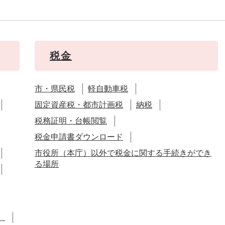
税金
市・県民税
軽自動車税
固定資産税・都市計画税
納税
税務証明・台帳閲覧
税金申請書ダウンロード
市役所（本庁）以外で税金に関する手続きができ
る場所
）