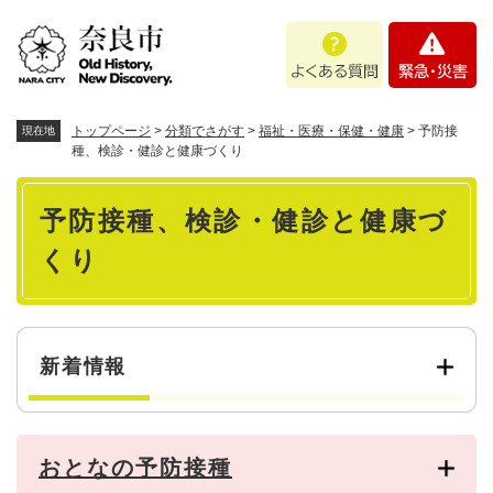
ペ
メニューを飛ばして本文へ
よ
緊
ー
く
急
ジ
あ
・
の
る
災
先
質
害
頭
トップページ
>
分類でさがす
>
福祉・医療・保健・健康
>
予防接
現在地
問
で
種、検診・健診と健康づくり
す
本
。
予防接種、検診・健診と健康づ
文
くり
新着情報
おとなの予防接種