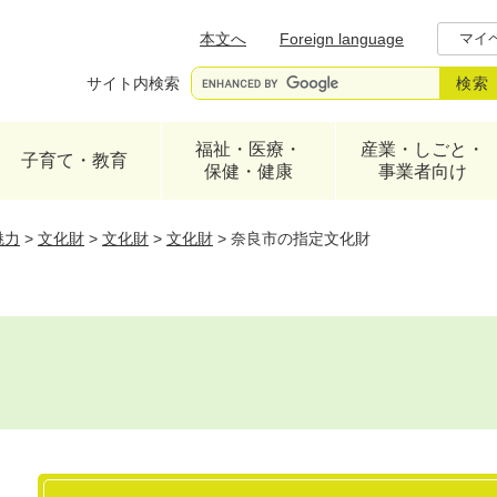
メニューを飛ばして本文へ
本文へ
Foreign language
マイ
サイト内検索
福祉・医療・
産業・しごと・
子育て・教育
保健・健康
事業者向け
魅力
>
文化財
>
文化財
>
文化財
>
奈良市の指定文化財
本