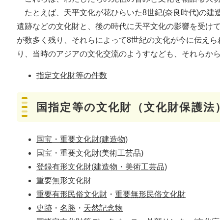
たとえば、天平文化が花ひらいた8世紀(奈良時代)の建
遺跡などの文化財と、後の時代に天平文化の影響を受け
が数多く残り、それらによって8世紀の文化が今に伝えら
り、当時のアジアの文化交流のようすなども、それらか
指定文化財等の件数
国指定等の文化財（文化財保護法
国宝・重要文化財
(建造物)
国宝・重要文化財(美術工芸品)
登録有形文化財
(建造物・美術工芸品)
重要無形文化財
重要有形民俗文化財
・
重要無形民俗文化財
史跡
・
名勝
・
天然記念物