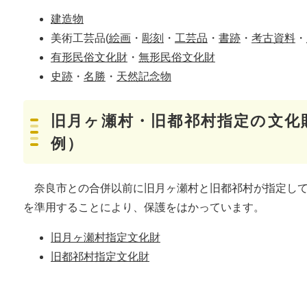
建造物
美術工芸品(
絵画
・
彫刻
・
工芸品
・
書跡
・
考古資料
・
有形民俗文化財
・
無形民俗文化財
史跡
・
名勝
・
天然記念物
旧月ヶ瀬村・旧都祁村指定の文化
例）
奈良市との合併以前に旧月ヶ瀬村と旧都祁村が指定して
を準用することにより、保護をはかっています。
旧月ヶ瀬村指定文化財
旧都祁村指定文化財