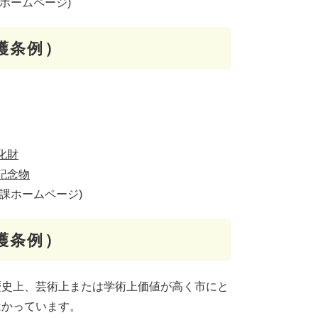
庁ホームページ)
護条例）
化財
記念物
課ホームページ)
護条例）
史上、芸術上または学術上価値が高く市にと
はかっています。