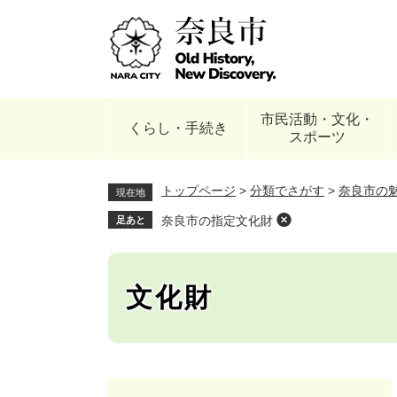
ペ
ー
ジ
の
先
頭
市民活動・文化・
で
くらし・手続き
スポーツ
す
。
トップページ
>
分類でさがす
>
奈良市の
現在地
奈良市の指定文化財
足あと
文化財