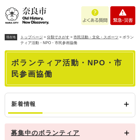
ペ
メニューを飛ばして本文へ
よ
緊
ー
く
急
ジ
あ
・
の
る
災
先
質
害
頭
トップページ
>
分類でさがす
>
市民活動・文化・スポーツ
>
ボラン
現在地
問
で
ティア活動・NPO・市民参画協働
す
本
。
ボランティア活動・NPO・市
文
民参画協働
新着情報
募集中のボランティア