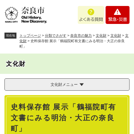
ペ
メニューを飛ばして本文へ
よ
緊
ー
く
急
ジ
あ
・
の
る
災
先
質
害
頭
トップページ
>
分類でさがす
>
奈良市の魅力
>
文化財
>
文化財
>
文
現在地
問
で
化財
>
史料保存館 展示「鶴福院町有文書にみる明治・大正の奈良
町」
す
。
文化財
文化財メニュー
本
史料保存館 展示「鶴福院町有
文
文書にみる明治・大正の奈良
町」