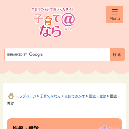
ペ
メ
ー
ニ
ジ
ュ
メ
の
ー
ニ
先
を
ュ
ー
頭
飛
で
ば
す
し
G
。
て
o
本
o
文
g
へ
l
e
カ
ス
タ
トップページ
>
子育て＠なら
>
目的でさがす
>
医療・健診
>
医療・
ム
健診
検
索
本
文
医療・健診