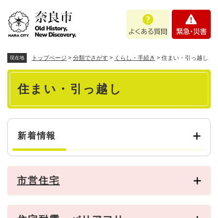
ペ
メニューを飛ばして本文へ
よ
緊
ー
く
急
ジ
あ
・
の
る
災
先
質
害
頭
トップページ
>
分類でさがす
>
くらし・手続き
>
住まい・引っ越し
現在地
問
で
本
す
住まい・引っ越し
。
文
新着情報
市営住宅