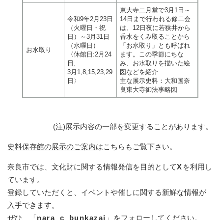
東大寺二月堂で3月1日～
令和9年2月23日
14日まで行われる修二会
（火曜日・祝
は、12日夜に若狭井から
日）～3月31日
香水をくみ取ることから
（水曜日）
「お水取り」とも呼ばれ
お水取り
〈休館日:2月24
ます。この季節にちな
日,
み、お水取りを描いた絵
3月1,8,15,23,29
図などを紹介
日〉
主な展示史料：大和国奈
良東大寺御法事略図
(注)展示内容の一部を変更することがあります。
史料保存館の展示のご案内
はこちらもご覧下さい。
奈良市では、文化財に関する情報発信を目的として
X
を利用し
ています。
登録していただくと、イベントや催しに関する新鮮な情報が
入手できます。
ぜひ、「
nara_c_bunkazai
」をフォローしてください。