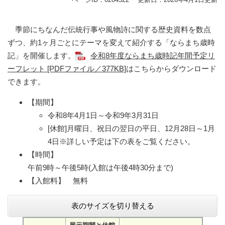
季節にちなんだ伝統行事や風物詩に関する歴史資料を数点
ずつ、約1ヶ月ごとにテーマを変えて紹介する「ならまち歳時
記」を開催します。
令和8年度ならまち歳時記年間予定リ
ーフレット [PDFファイル／377KB]
はこちらからダウンロード
できます。
【期間】
令和8年4月1日～令和9年3月31日
[休館]月曜日、祝日の翌日の平日、12月28日～1月
4日※詳しい予定は下の表をご覧ください。
【時間】
午前9時～午後5時(入館は午後4時30分まで)
【入館料】 無料
表のサイズを切り替える