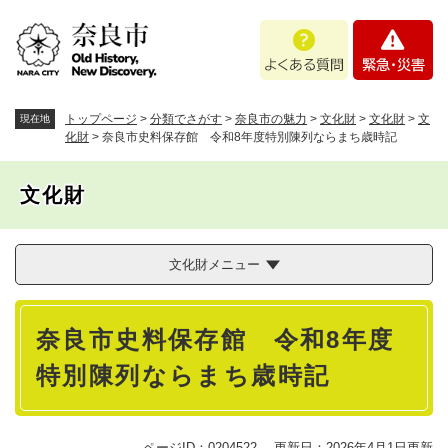
ペ
メニューを飛ばして本文へ
よ
緊
ー
く
急
ジ
あ
・
の
る
災
先
質
害
頭
トップページ
>
分類でさがす
>
奈良市の魅力
>
文化財
>
文化財
>
文
現在地
問
で
化財
>
奈良市史料保存館 令和8年度特別陳列ならまち歳時記
す
。
文化財
文化財メニュー
本
奈良市史料保存館 令和8年度
文
特別陳列ならまち歳時記
ページID：0204522
更新日：2026年4月1日更新