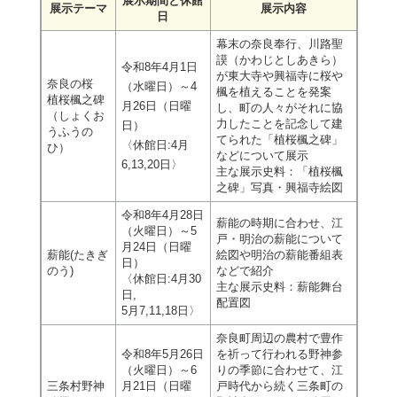
展示期間と休館
展示テーマ
展示内容
日
幕末の奈良奉行、川路聖
謨（かわじとしあきら）
令和8年4月1日
が東大寺や興福寺に桜や
奈良の桜
（水曜日）～4
楓を植えることを発案
植桜楓之碑
月26日（日曜
し、町の人々がそれに協
（しょくお
力したことを記念して建
日）
うふうの
てられた「植桜楓之碑」
〈休館日:4月
ひ）
などについて展示
6,13,20日〉
主な展示史料：「植桜楓
之碑」写真・興福寺絵図
令和8年4月28日
薪能の時期に合わせ、江
（火曜日）～5
戸・明治の薪能について
月24日（日曜
薪能(たきぎ
絵図や明治の薪能番組表
日）
のう)
などで紹介
〈休館日:4月30
主な展示史料：薪能舞台
日,
配置図
5月7,11,18日〉
奈良町周辺の農村で豊作
令和8年5月26日
を祈って行われる野神参
（火曜日）～6
りの季節に合わせて、江
三条村野神
月21日（日曜
戸時代から続く三条町の