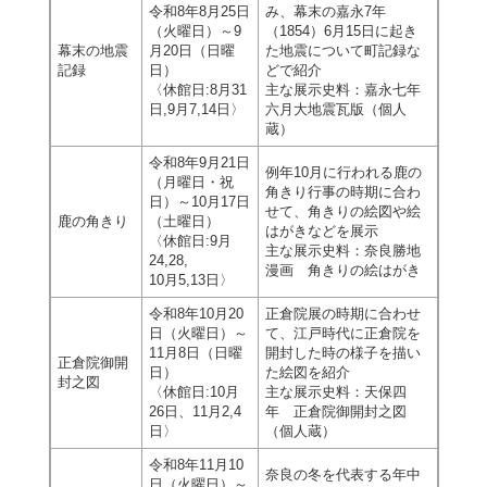
令和8年8月25日
み、幕末の嘉永7年
（火曜日）～9
（1854）6月15日に起き
幕末の地震
月20日（日曜
た地震について町記録な
記録
日）
どで紹介
〈休館日:8月31
主な展示史料：嘉永七年
日,9月7,14日〉
六月大地震瓦版（個人
蔵）
令和8年9月21日
例年10月に行われる鹿の
（月曜日・祝
角きり行事の時期に合わ
日）～10月17日
せて、角きりの絵図や絵
鹿の角きり
（土曜日）
はがきなどを展示
〈休館日:9月
主な展示史料：奈良勝地
24,28,
漫画 角きりの絵はがき
10月5,13日〉
令和8年10月20
正倉院展の時期に合わせ
日（火曜日）～
て、江戸時代に正倉院を
11月8日（日曜
開封した時の様子を描い
正倉院御開
日）
た絵図を紹介
封之図
〈休館日:10月
主な展示史料：天保四
26日、11月2,4
年 正倉院御開封之図
日〉
（個人蔵）
令和8年11月10
奈良の冬を代表する年中
日（火曜日）～