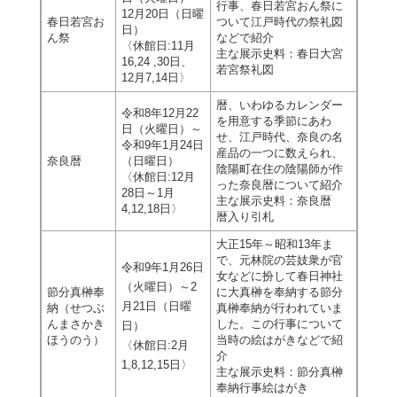
行事、春日若宮おん祭に
12月20日（日曜
春日若宮お
ついて江戸時代の祭礼図
日）
ん祭
などで紹介
〈休館日:11月
主な展示史料：春日大宮
16,24 ,30日、
若宮祭礼図
12月7,14日〉
暦、いわゆるカレンダー
令和8年12月22
を用意する季節にあわ
日（火曜日）～
せ、江戸時代、奈良の名
令和9年1月24日
産品の一つに数えられ、
奈良暦
（日曜日）
陰陽町在住の陰陽師が作
〈休館日:12月
った奈良暦について紹介
28日～1月
主な展示史料：奈良暦
4,12,18日〉
暦入り引札
大正15年～昭和13年ま
で、元林院の芸妓衆が官
令和9年1月26日
女などに扮して春日神社
（火曜日）～2
節分真榊奉
に大真榊を奉納する節分
月21日（日曜
納（せつぶ
真榊奉納が行われていま
んまさかき
した。この行事について
日）
ほうのう）
当時の絵はがきなどで紹
〈休館日:2月
介
1,8,12,15日〉
主な展示史料：節分真榊
奉納行事絵はがき