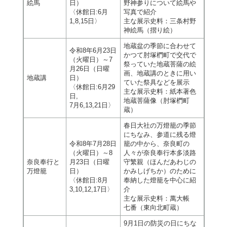
絵馬
日）
野神参りについて絵馬や
〈休館日:6月
写真で紹介
1,8,15日〉
主な展示史料：三条村野
神絵馬（摺り絵）
地蔵盆の季節に合わせて
令和8年6月23日
かつて肘塚椚町で交代で
（火曜日）～7
祭っていた地蔵菩薩の絵
月26日（日曜
画、地蔵講のときに用い
地蔵講
日）
ていた祭具などを展示
〈休館日:6月29
主な展示史料：紙本著色
日,
地蔵菩薩像（肘塚椚町
7月6,13,21日〉
蔵）
春日大社の万燈籠の季節
にちなみ、参道に残る燈
令和8年7月28日
籠の中から、奈良町の
（火曜日）～8
人々が奈良奉行本多淡路
奈良奉行と
月23日（日曜
守繁親（ほんだあわじの
万燈籠
日）
かみしげちか）のために
〈休館日:8月
奉納した燈籠を中心に紹
3,10,12,17日〉
介
主な展示史料：萬大帳
七番（東向北町蔵）
9月1日の防災の日にちな