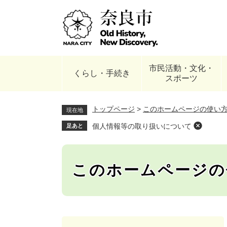
ペ
ー
ジ
の
先
頭
市民活動・文化・
で
くらし・手続き
スポーツ
す
。
トップページ
>
このホームページの使い
現在地
個人情報等の取り扱いについて
足あと
このホームページの