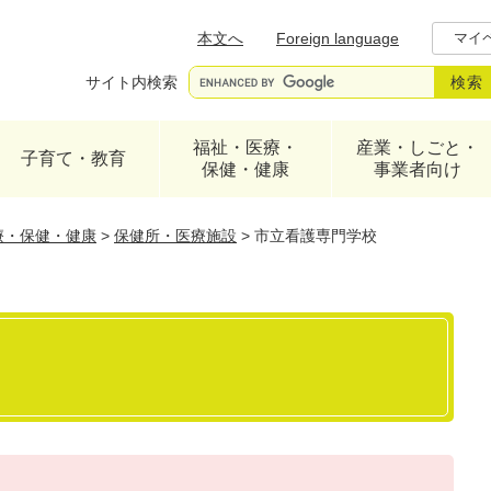
メニューを飛ばして本文へ
本文へ
Foreign language
マイ
サイト内検索
福祉・医療・
産業・しごと・
子育て・教育
保健・健康
事業者向け
療・保健・健康
>
保健所・医療施設
>
市立看護専門学校