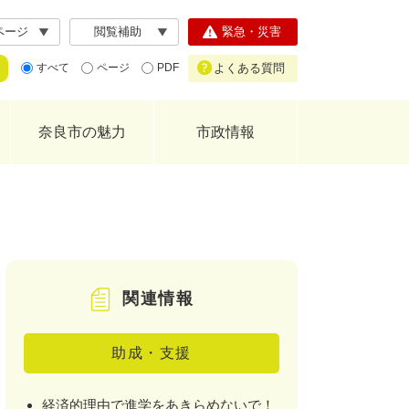
ページ
閲覧補助
緊急・災害
よくある質問
すべて
ページ
PDF
奈良市の魅力
市政情報
関連情報
助成・支援
経済的理由で進学をあきらめないで！