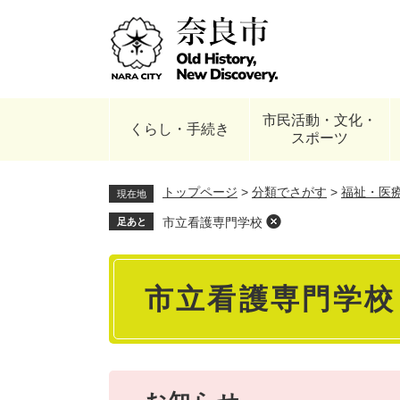
ペ
ー
ジ
の
先
頭
市民活動・文化・
で
くらし・手続き
スポーツ
す
。
トップページ
>
分類でさがす
>
福祉・医
現在地
市立看護専門学校
足あと
本
市立看護専門学校
文