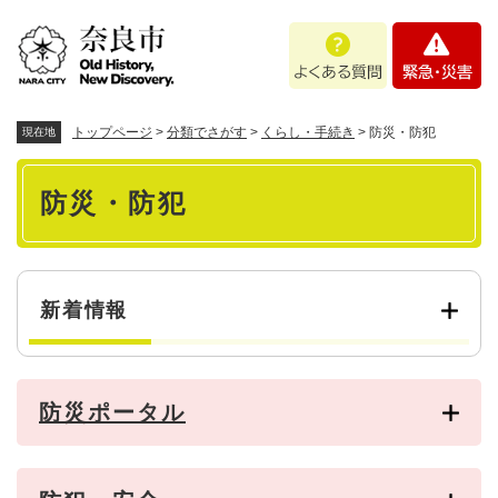
ペ
メニューを飛ばして本文へ
よ
緊
ー
く
急
ジ
あ
・
の
る
災
先
質
害
頭
トップページ
>
分類でさがす
>
くらし・手続き
>
防災・防犯
現在地
問
で
本
す
防災・防犯
。
文
新着情報
防災ポータル