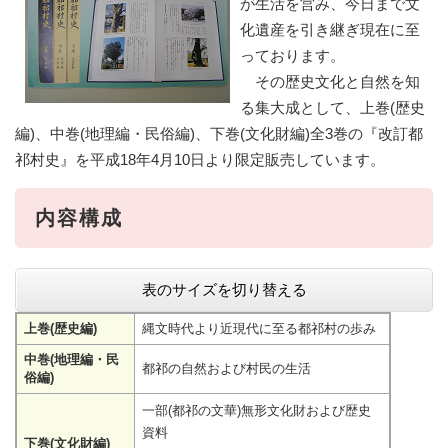
が生活を営み、今日まで文
化遺産を引き継ぎ現在に至
っております。
その歴史文化と自然を知
る集大成として、上巻(歴史
編)、中巻(地理編・民俗編)、下巻(文化財編)全3巻の『改訂都
祁村史』を平成18年4月10日より限定販売しています。
内容構成
表のサイズを切り替える
上巻(歴史編)
縄文時代より近現代に至る都祁村の歩み
中巻(地理編・民
都祁の自然および村民の生活
俗編)
一部(都祁の文華)無形文化財および歴史
資料
下巻(文化財編)