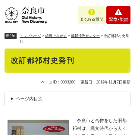
ペ
メニューを飛ばして本文へ
よ
緊
ー
く
急
ジ
あ
・
の
る
災
先
質
害
頭
トップページ
>
組織でさがす
>
都祁行政センター
>
改訂都祁村史発
現在地
問
で
刊
す
本
。
改訂都祁村史発刊
文
ページID：0003286
更新日：2019年11月7日更新
ページ内目次
奈良市と合併をした旧都
祁村は、縄文時代から人々