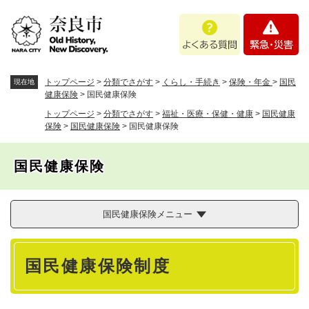
ペ
メニューを飛ばして本文へ
よ
緊
ー
く
急
ジ
あ
・
の
る
災
先
質
害
頭
トップページ
>
分類でさがす
>
くらし・手続き
>
保険・年金
>
国民
現在地
問
で
健康保険
>
国民健康保険
す
トップページ
>
分類でさがす
>
福祉・医療・保健・健康
>
国民健康
。
保険
>
国民健康保険
>
国民健康保険
国民健康保険
国民健康保険メニュー
本
国民健康保険制度
文