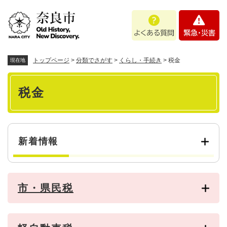
ペ
メニューを飛ばして本文へ
よ
緊
ー
く
急
ジ
あ
・
の
る
災
先
質
害
頭
トップページ
>
分類でさがす
>
くらし・手続き
>
税金
現在地
問
で
本
す
税金
。
文
新着情報
市・県民税