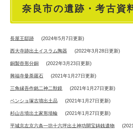
奈良市の遺跡・考古資
文
長屋王邸跡
2024年5月7日更新
西大寺跡出土イスラム陶器
2022年3月28日更新
銅製壺形分銅
2022年3月23日更新
興福寺曼荼羅石
2021年1月27日更新
三角縁吾作銘二神二獣鏡
2021年1月27日更新
ベンショ塚古墳出土品
2021年1月27日更新
杉山古墳出土家形埴輪
2021年1月27日更新
平城京左京六条一坊十六坪出土神功開宝鋳銭遺物
20