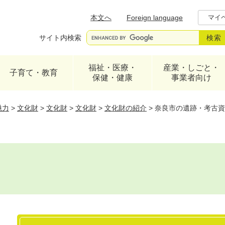
メニューを飛ばして本文へ
本文へ
Foreign language
マイ
サイト内検索
福祉・医療・
産業・しごと・
子育て・教育
保健・健康
事業者向け
魅力
>
文化財
>
文化財
>
文化財
>
文化財の紹介
>
奈良市の遺跡・考古資
本