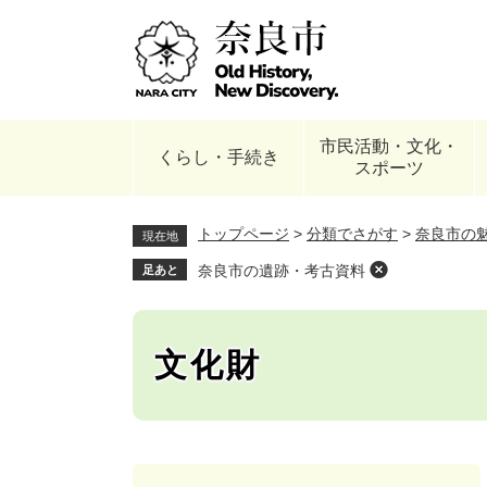
ペ
ー
ジ
の
先
頭
市民活動・文化・
で
くらし・手続き
スポーツ
す
。
トップページ
>
分類でさがす
>
奈良市の
現在地
奈良市の遺跡・考古資料
足あと
文化財