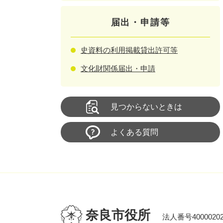
届出・申請等
史資料の利用掲載貸出許可等
文化財関係届出・申請
見つからないときは
よくある質問
奈良市役所
法人番号40000202