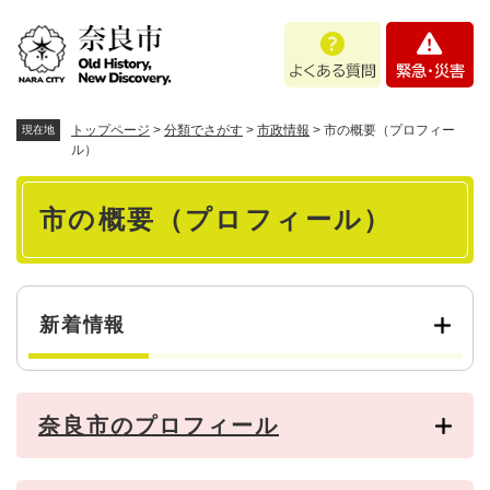
ペ
メニューを飛ばして本文へ
よ
緊
ー
く
急
ジ
あ
・
の
る
災
先
質
害
頭
トップページ
>
分類でさがす
>
市政情報
>
市の概要（プロフィー
現在地
問
で
ル）
す
本
。
市の概要（プロフィール）
文
新着情報
奈良市のプロフィール