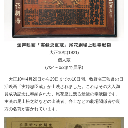
無声映画「実録忠臣蔵」尾花劇場上映奉献額
大正10年(1921)
個人蔵
(7/24～9/2まで展示)
大正10年4月20日から29日までの10日間、牧野省三監督の日
活映画「実録忠臣蔵」が上映されました。これはその大入満
員成功記念に奉納された、尾花座に残る最後の奉献額です。
主演の尾上松之助などの出演者、弁士などの劇場関係者や裏
方の名前が書かれています。