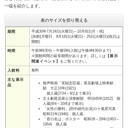
一端を紹介します。
表のサイズを切り替える
平成30年7月24日(火曜日)～10月8日(月・祝)
期間
[休館]月曜日、9月18日(火曜日)・25日(火曜日)(祝日は
開館)
午前9時30分～午後5時(入館は午後4時30分まで)
時間
※開館時間の延長期間があります。詳しくは
【展示
関連イベント】
をご覧ください。
無料
入館料
主な展示
無声映画「実録忠臣蔵」尾花劇場上映奉献
品
額 大正10年(1921)
個人蔵(7/24～9/2まで展示)
文士劇尾花座公演奉献額 明治45年(1912) 個
人蔵(9/4～10/8まで展示)
「女性の勝利」(田中絹代出演)ロケ風景写真
昭和21年(1946) 個人蔵
「君の名は」ポスター 昭和28～29年(1953～
1954) 個人蔵