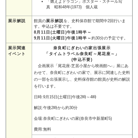
「燃えよドラゴン」ポスター・スチール写
真 昭和48年(1973) 個人蔵
展示解説
館員の
展示解説
を、史料保存館で期間中2回行いま
す。申込は不要です。
8月11日(土曜日)午後1時半～
9月11日(火曜日)午後1時半～
約30分の予定です。
展示関連
奈良町にぎわいの家出張展示
イベント
「タイムトラベル奈良町～尾花座～」
(申込不要)
企画展示「尾花座-芝居小屋から映画館へ-」展にあ
わせて、奈良町にぎわいの家で、展示に関連した史料
の一部を出張展示し、史料保存館の館員が史料の解説
を行います。
日時:9月15日(土曜日)午後2時～4時
解説:午後2時から約30分
会場:奈良町にぎわいの家(奈良市中新屋町5)
費用:無料