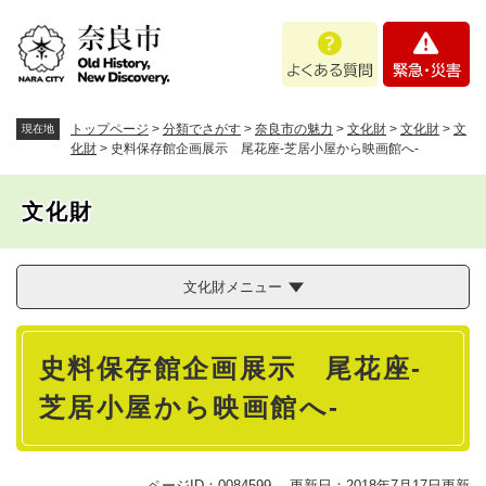
ペ
メニューを飛ばして本文へ
よ
緊
ー
く
急
ジ
あ
・
の
る
災
先
質
害
頭
トップページ
>
分類でさがす
>
奈良市の魅力
>
文化財
>
文化財
>
文
現在地
問
で
化財
>
史料保存館企画展示 尾花座‐芝居小屋から映画館へ‐
す
。
文化財
文化財メニュー
本
史料保存館企画展示 尾花座‐
文
芝居小屋から映画館へ‐
ページID：0084599
更新日：2018年7月17日更新