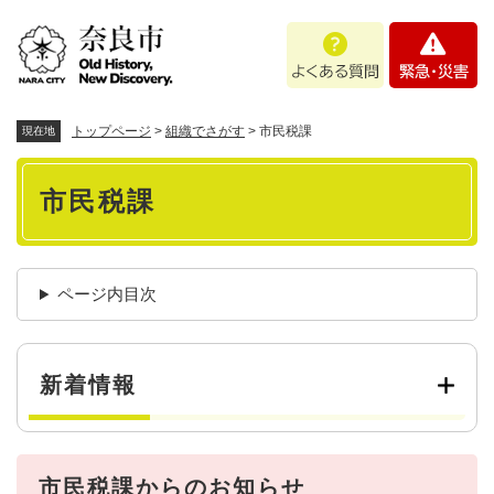
ペ
メニューを飛ばして本文へ
よ
緊
ー
く
急
ジ
あ
・
の
る
災
先
質
害
頭
トップページ
>
組織でさがす
>
市民税課
現在地
問
で
本
す
市民税課
。
文
ページ内目次
新着情報
市民税課からのお知らせ