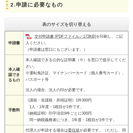
2.申請に必要なもの
表のサイズを切り替える
交付申請書 [PDFファイル／173KB]
を印刷し、ご記
申請書
入ください。
（申請書は窓口にもございます。）
本人確認できる公的な証明書（※）を窓口で提示してくだ
さい。
本人確
※運転免許証、マイナンバーカード（個人番号カード）、
認でき
パスポート等
るもの
法人の場合、法人の印が必要です。
《課税・非課税・所得証明》1件300円
1人・1年度・1税目が1件です。
手数料
《納税証明》印字項目9件ごとに300円
​ 同一納税義務者につき、1年度・1税目が1件です。
代理人が申請する場合は
委任状
が必要です。（ただし、同