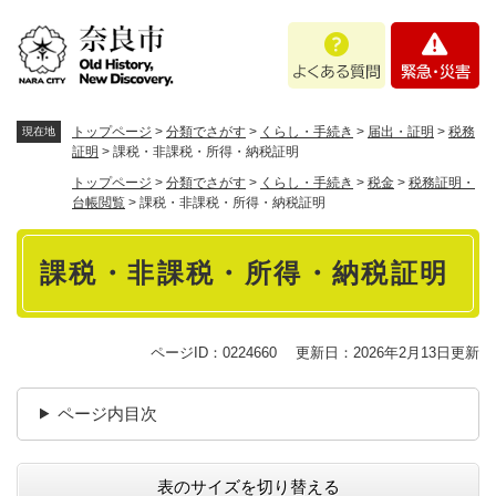
ペ
メニューを飛ばして本文へ
よ
緊
ー
く
急
ジ
あ
・
の
る
災
先
質
害
頭
トップページ
>
分類でさがす
>
くらし・手続き
>
届出・証明
>
税務
現在地
問
で
証明
>
課税・非課税・所得・納税証明
す
トップページ
>
分類でさがす
>
くらし・手続き
>
税金
>
税務証明・
。
台帳閲覧
>
課税・非課税・所得・納税証明
本
課税・非課税・所得・納税証明
文
ページID：0224660
更新日：2026年2月13日更新
ページ内目次
表のサイズを切り替える