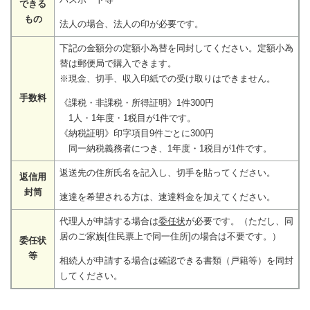
できる
もの
法人の場合、法人の印が必要です。
下記の金額分の定額小為替を同封してください。定額小為
替は郵便局で購入できます。
※現金、切手、収入印紙での受け取りはできません。
手数料
《課税・非課税・所得証明》1件300円
1人・1年度・1税目が1件です。
《納税証明》印字項目9件ごとに300円
​ 同一納税義務者につき、1年度・1税目が1件です。
返送先の住所氏名を記入し、切手を貼ってください。
返信用
封筒
速達を希望される方は、速達料金を加えてください。
代理人が申請する場合は
委任状
が必要です。（ただし、同
居のご家族[住民票上で同一住所]の場合は不要です。）
委任状
等
相続人が申請する場合は確認できる書類（戸籍等）を同封
してください。