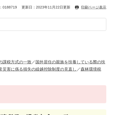
0188719
更新日：2023年11月22日更新
印刷ページ表示
の課税方式の一致
​／​​
国外居住の親族を扶養している際の扶
常災害に係る損失の繰越控除制度の見直し
​／
森林環境税