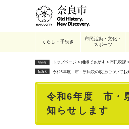
ペ
ー
ジ
の
先
頭
市民活動・文化・
で
くらし・手続き
スポーツ
す
。
トップページ
>
組織でさがす
>
市民税課
現在地
令和6年度 市・県民税の改正についてお
足あと
本
令和6年度 市・
文
知らせします