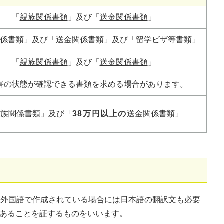
「
親族関係書類
」及び「
送金関係書類
」
係書類
」及び「
送金関係書類
」及び「
留学ビザ等書類
」
「
親族関係書類
」及び「
送金関係書類
」
害の状態が確認できる書類を求める場合があります。
親族関係書類
」及び「
38万円以上の
送金関係書類
」
が外国語で作成されている場合には日本語の翻訳文も必要
であることを証するものをいいます。