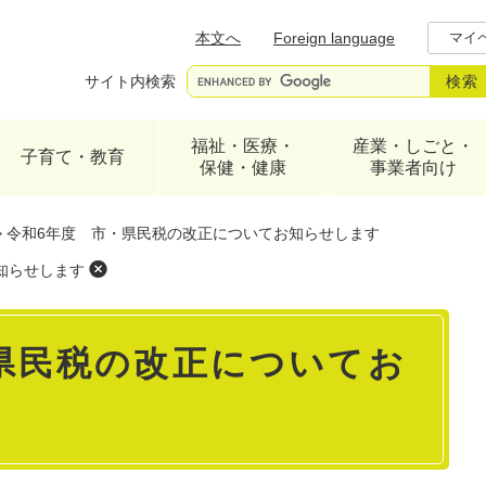
メニューを飛ばして本文へ
本文へ
Foreign language
マイ
サイト内検索
福祉・医療・
産業・しごと・
子育て・教育
保健・健康
事業者向け
>
令和6年度 市・県民税の改正についてお知らせします
知らせします
県民税の改正についてお