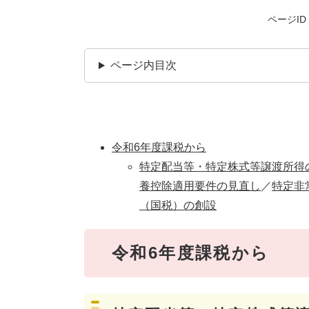
ページID：
ページ内目次
令和6年度課税から
特定配当等・特定株式等譲渡所得
養控除適用要件の見直し
／​
特定非
（国税）の創設
令和6年度課税から