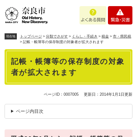
ペ
メニューを飛ばして本文へ
よ
緊
ー
く
急
ジ
あ
・
の
る
災
先
質
害
頭
トップページ
>
分類でさがす
>
くらし・手続き
>
税金
>
市・県民税
現在地
問
で
>
記帳・帳簿等の保存制度の対象者が拡大されます
す
本
。
記帳・帳簿等の保存制度の対象
文
者が拡大されます
ページID：0007005
更新日：2014年1月1日更新
ページ内目次