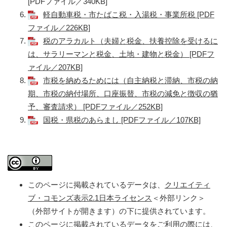
[PDFファイル／340KB]
軽自動車税・市たばこ税・入湯税・事業所税 [PDF
ファイル／226KB]
税のアラカルト（夫婦と税金、扶養控除を受けるに
は、サラリーマンと税金、土地・建物と税金） [PDFフ
ァイル／207KB]
市税を納めるためには（自主納税と滞納、市税の納
期、市税の納付場所、口座振替、市税の減免と徴収の猶
予、審査請求） [PDFファイル／252KB]
国税・県税のあらまし [PDFファイル／107KB]
このページに掲載されているデータは、
クリエイティ
ブ・コモンズ表示2.1日本ライセンス
＜外部リンク＞
（外部サイトが開きます）の下に提供されています。
このページに掲載されているデータをご利用の際には、