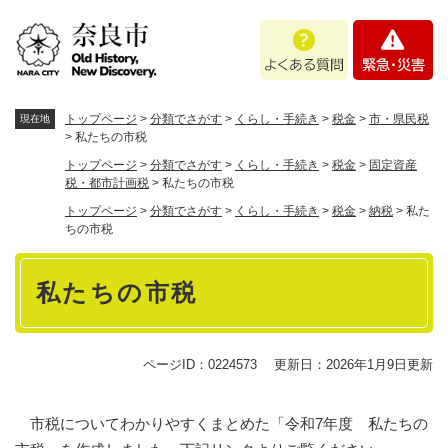
ペ
メニューを飛ばして本文へ
よ
緊
ー
く
急
ジ
あ
・
の
る
災
先
質
害
頭
トップページ
>
分類でさがす
>
くらし・手続き
>
税金
>
市・県民税
現在地
問
で
>
私たちの市税
す
トップページ
>
分類でさがす
>
くらし・手続き
>
税金
>
固定資産
。
税・都市計画税
>
私たちの市税
トップページ
>
分類でさがす
>
くらし・手続き
>
税金
>
納税
>
私た
ちの市税
本
私たちの市税
文
ページID：0224573
更新日：2026年1月9日更新
市税についてわかりやすくまとめた「令和7年度 私たちの