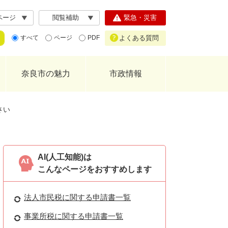
ページ
閲覧補助
緊急・災害
よくある質問
すべて
ページ
PDF
奈良市の魅力
市政情報
さい
AI(人工知能)は
こんなページをおすすめします
法人市民税に関する申請書一覧
事業所税に関する申請書一覧