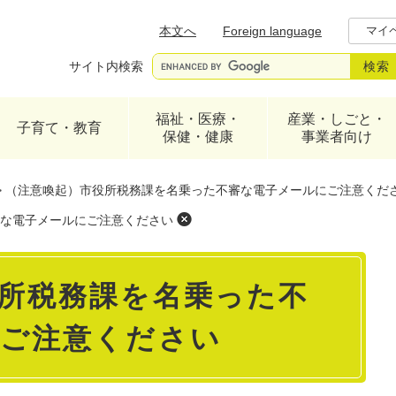
メニューを飛ばして本文へ
本文へ
Foreign language
マイ
サイト内検索
福祉・医療・
産業・しごと・
子育て・教育
保健・健康
事業者向け
>
（注意喚起）市役所税務課を名乗った不審な電子メールにご注意くだ
な電子メールにご注意ください
所税務課を名乗った不
にご注意ください