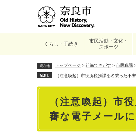
ペ
ー
ジ
の
先
頭
市民活動・文化・
で
くらし・手続き
スポーツ
す
。
トップページ
>
組織でさがす
>
市民税課
現在地
（注意喚起）市役所税務課を名乗った不審
足あと
本
（注意喚起）市役
文
審な電子メール