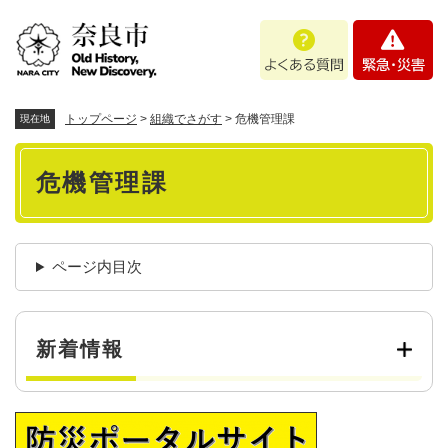
ペ
メニューを飛ばして本文へ
よ
緊
ー
く
急
ジ
あ
・
の
る
災
先
質
害
頭
トップページ
>
組織でさがす
>
危機管理課
現在地
問
で
本
す
危機管理課
。
文
ページ内目次
新着情報