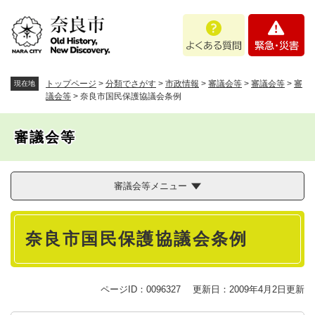
ペ
メニューを飛ばして本文へ
よ
緊
ー
く
急
ジ
あ
・
の
る
災
先
質
害
頭
トップページ
>
分類でさがす
>
市政情報
>
審議会等
>
審議会等
>
審
現在地
問
で
議会等
>
奈良市国民保護協議会条例
す
。
審議会等
審議会等メニュー
本
奈良市国民保護協議会条例
文
ページID：0096327
更新日：2009年4月2日更新