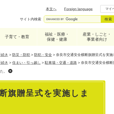
メニューを飛ばして本文へ
本文へ
Foreign language
マイ
サイト内検索
福祉・医療・
産業・しごと・
子育て・教育
保健・健康
事業者向け
手続き
>
防災・防犯
>
防犯・安全
>
奈良市交通安全横断旗贈呈式を実施
手続き
>
住まい・引っ越し
>
駐車場・交通・道路
>
奈良市交通安全横断
た。
断旗贈呈式を実施しま