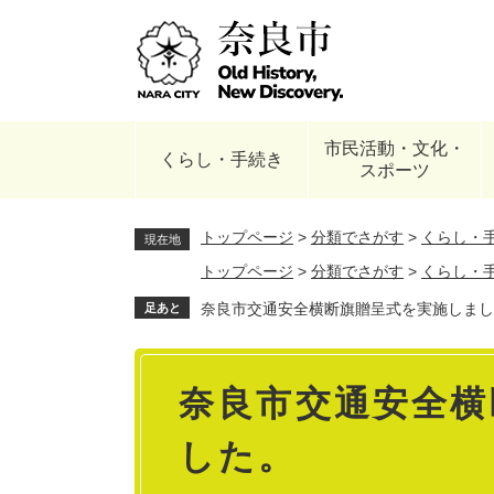
ペ
ー
ジ
の
先
頭
市民活動・文化・
で
くらし・手続き
スポーツ
す
。
トップページ
>
分類でさがす
>
くらし・
現在地
トップページ
>
分類でさがす
>
くらし・
奈良市交通安全横断旗贈呈式を実施しまし
足あと
本
奈良市交通安全横
文
した。