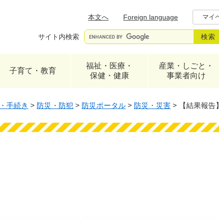
本文へ
Foreign language
マイ
サイト内検索
福祉・医療・
産業・しごと・
子育て・教育
保健・健康
事業者向け
・手続き
>
防災・防犯
>
防災ポータル
>
防災・災害
>
【結果報告