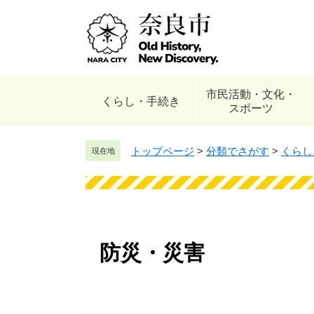
ペ
メ
ー
ニ
ジ
ュ
の
ー
先
を
市民活動・文化・
頭
飛
くらし・手続き
スポーツ
で
ば
す
し
。
て
トップページ
>
分類でさがす
>
くらし
現在地
本
文
へ
防災・災害