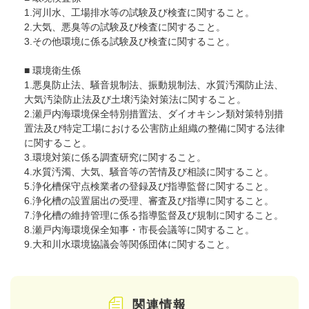
1.河川水、工場排水等の試験及び検査に関すること。
2.大気、悪臭等の試験及び検査に関すること。
3.その他環境に係る試験及び検査に関すること。
■ 環境衛生係
1.悪臭防止法、騒音規制法、振動規制法、水質汚濁防止法、
大気汚染防止法及び土壌汚染対策法に関すること。
2.瀬戸内海環境保全特別措置法、ダイオキシン類対策特別措
置法及び特定工場における公害防止組織の整備に関する法律
に関すること。
3.環境対策に係る調査研究に関すること。
4.水質汚濁、大気、騒音等の苦情及び相談に関すること。
5.浄化槽保守点検業者の登録及び指導監督に関すること。
6.浄化槽の設置届出の受理、審査及び指導に関すること。
7.浄化槽の維持管理に係る指導監督及び規制に関すること。
8.瀬戸内海環境保全知事・市長会議等に関すること。
9.大和川水環境協議会等関係団体に関すること。
関連情報