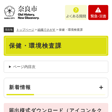
ペ
メニューを飛ばして本文へ
よ
緊
ー
く
急
ジ
あ
・
の
る
災
先
質
害
頭
トップページ
>
組織でさがす
>
保健・環境検査課
現在地
問
で
本
す
保健・環境検査課
。
文
ページ内目次
新着情報
届出様式ダウンロード（アイコンをク