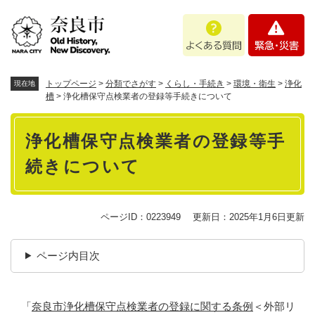
ペ
メニューを飛ばして本文へ
よ
緊
ー
く
急
ジ
あ
・
の
る
災
先
質
害
頭
トップページ
>
分類でさがす
>
くらし・手続き
>
環境・衛生
>
浄化
現在地
問
で
槽
>
浄化槽保守点検業者の登録等手続きについて
す
本
。
浄化槽保守点検業者の登録等手
文
続きについて
ページID：0223949
更新日：2025年1月6日更新
ページ内目次
「
奈良市浄化槽保守点検業者の登録に関する条例
＜外部リ