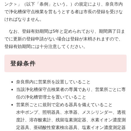
ンク＞
」（以下「条例」という。）の規定により、奈良市内
で浄化槽保守点検業を営もうとする者は市長の登録を受けな
ければなりません。
なお、登録有効期間は5年と定められており、期間満了日ま
でに更新の登録申請がない場合は登録が末梢されますので、
登録有効期間には十分注意してください。
登録条件
奈良県内に営業所を設置していること
当該浄化槽保守点検業者の専属であり、営業所ごとに専
任の浄化槽管理士を置いていること
営業所ごとに規則で定める器具を備えていること
水中ポンプ、照明器具、水準器、メスシリンダー、透視
度計、溶存酸素計、残留塩素測定器、水素イオン濃度測
定器具、亜硝酸性窒素検出器具、塩素イオン濃度測定器