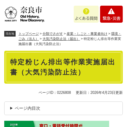
ペ
メニューを飛ばして本文へ
よ
緊
ー
く
急
ジ
あ
・
の
る
災
先
質
害
頭
トップページ
>
分類でさがす
>
産業・しごと・事業者向け
>
環境・
現在地
問
で
ごみ（法人）
>
大気汚染防止法（届出）
>
特定粉じん排出等作業実
施届出書（大気汚染防止法）
す
。
本
特定粉じん排出等作業実施届出
文
書（大気汚染防止法）
ページID：0226808
更新日：2026年4月23日更新
ページ内目次