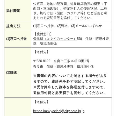
位置図、敷地内配置図、対象建築物等の概要（平
面図・立面図等）、特定粉じんの使用状況、工程
添付書類
表、施行方法（図面・カタログ等）など必要と考
えられる説明書等を添付してください。
(1)窓口へ持参、(2)郵送、(3)メールのいずれか
提出方法
【受付窓口】
(1)窓口へ持参
保健所（はぐくみセンター）
5階 保健・環境検査
課 環境衛生係
【送付先】
〒630-8122 奈良市三条本町13番1号
奈良市 保健・環境検査課 環境衛生係
(2)郵送
※書類の内容についてお聞きする場合があり
ますので、連絡先を必ず明記してください。
※受付押印した副本を郵送交付しますので、
返信用封筒と必要切手を同封してください。
【送信先】
kensa-kankyoeisei@city.nara.lg.jp