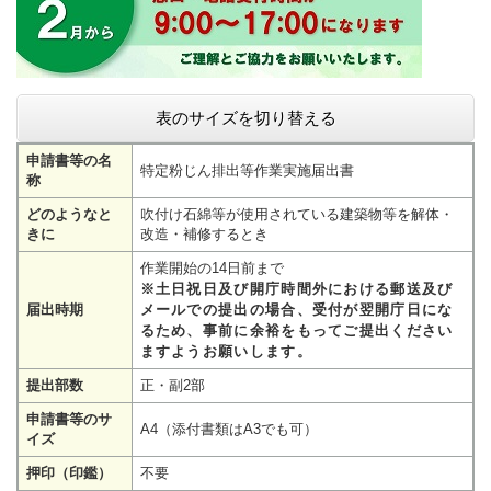
表のサイズを切り替える
申請書等の名
特定粉じん排出等作業実施届出書
称
どのようなと
吹付け石綿等が使用されている建築物等を解体・
きに
改造・補修するとき
作業開始の14日前まで
※土日祝日及び開庁時間外における郵送及び
届出時期
メールでの提出の場合、受付が翌開庁日にな
るため、事前に余裕をもってご提出ください
ますようお願いします。
提出部数
正・副2部
申請書等のサ
A4（添付書類はA3でも可）
イズ
押印（印鑑）
不要