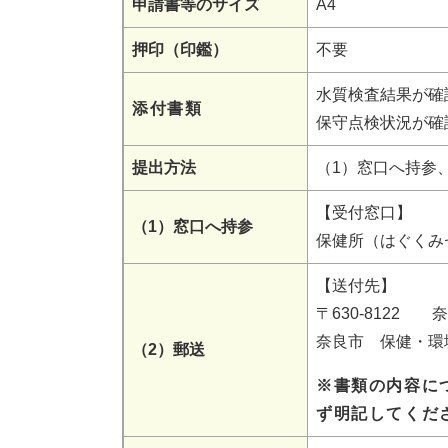
申請書等のサイズ
A4
押印（印鑑）
不要
水質検査結果が確
添付書類
保守点検状況が確
提出方法
（1）窓口へ持参
【受付窓口】
（1）窓口へ持参
保健所（はぐくみ
【送付先】
〒630-8122 
奈良市 保健・環
（2）郵送
※書類の内容に
ず明記してくだ