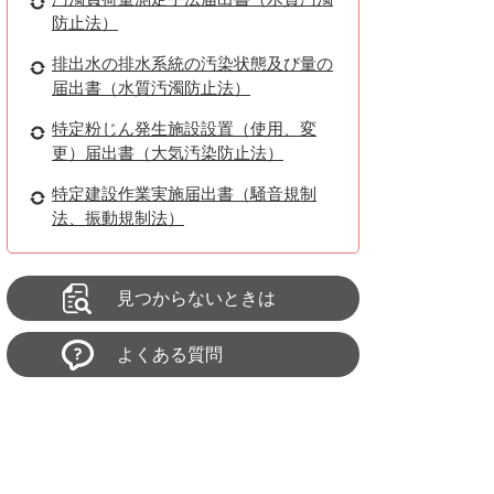
防止法）
排出水の排水系統の汚染状態及び量の
届出書（水質汚濁防止法）
特定粉じん発生施設設置（使用、変
更）届出書（大気汚染防止法）
特定建設作業実施届出書（騒音規制
法、振動規制法）
見つからないときは
よくある質問