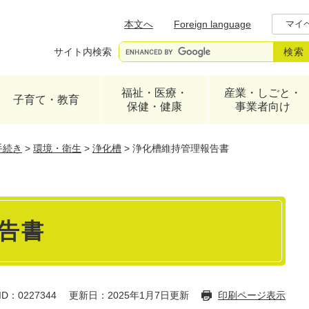
メニューを飛ばして本文へ
本文へ
Foreign language
マイ
サイト内検索
福祉・医療・
産業・しごと・
子育て・教育
保健・健康
事業者向け
手続き
>
環境・衛生
>
浄化槽
>
浄化槽維持管理報告書
告書
D：0227344
更新日：2025年1月7日更新
印刷ページ表示