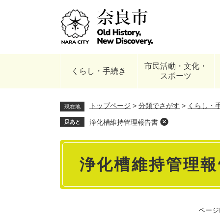
ペ
ー
ジ
の
先
頭
市民活動・文化・
で
くらし・手続き
スポーツ
す
。
トップページ
>
分類でさがす
>
くらし・
現在地
浄化槽維持管理報告書
足あと
本
浄化槽維持管理報
文
ページI