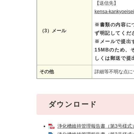
【送信先】
kensa-kankyoeisei@
※書類の内容に
（3）メール
ず明記してくだ
​※メールで提
15MBのため
しくは郵送で提
その他
詳細等不明な点に
ダウンロード
浄化槽維持管理報告書（第3号様式） [