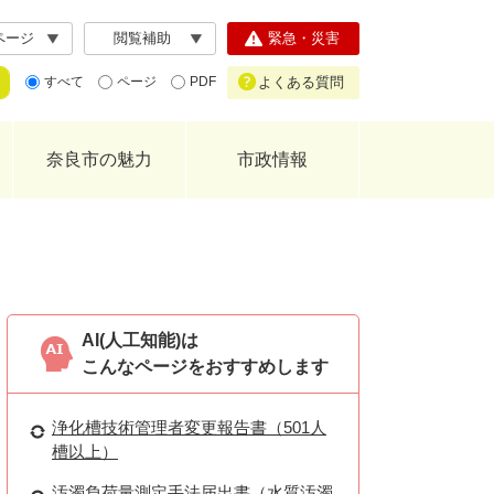
ページ
閲覧補助
緊急・災害
よくある質問
すべて
ページ
PDF
奈良市の魅力
市政情報
AI(人工知能)は
こんなページをおすすめします
浄化槽技術管理者変更報告書（501人
槽以上）
汚濁負荷量測定手法届出書（水質汚濁