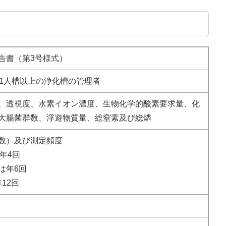
告書（第3号様式）
01人槽以上の浄化槽の管理者
、透視度、水素イオン濃度、生物化学的酸素要求量、化
大腸菌群数、浮遊物質量、総窒素及び総燐​
数）及び測定頻度
は年4回
槽は年6回
年12回