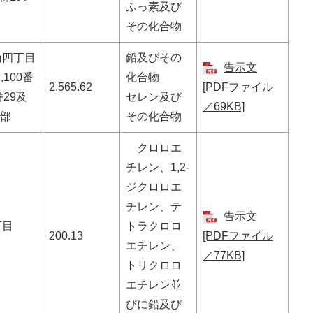
ふっ素及び
その化合物
南四丁目
鉛及びその
告示文
,100番
化合物
2,565.62
[PDFファイル
0番29及
セレン及び
／69KB]
一部
その化合物
クロロエ
チレン、1,2-
ジクロロエ
チレン、テ
告示文
丁目
トラクロロ
200.13
[PDFファイル
エチレン、
／77KB]
トリクロロ
エチレン並
びに鉛及び