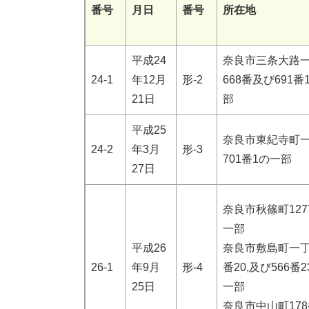
番号
月日
番号
所在地
平成24
奈良市三条大路
24-1
年12月
形-2
668番及び691番
21日
部
平成25
奈良市東紀寺町
24-2
年3月
形-3
701番1の一部
27日
奈良市秋篠町127
一部
平成26
奈良市敷島町一丁
26-1
年9月
形-4
番20,及び566番
25日
一部
奈良市中山町178