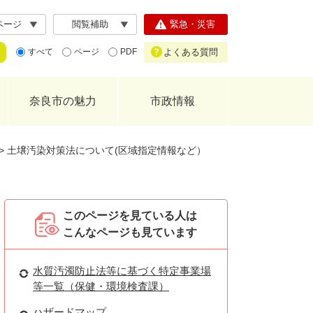
ページ
閲覧補助
緊急・災害
よくある質問
すべて
ページ
PDF
奈良市の魅力
市政情報
>
土壌汚染対策法について(区域指定情報など）
このページを見ている人は
こんなページも見ています
水質汚濁防止法等に基づく特定事業場
等一覧（保健・環境検査課）
ハザードマップ