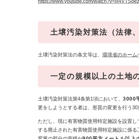
https://www.youtube.com/watch?v=ix4VTSoe
土壌汚染対策法（法律
土壌汚染対策法の条文等は、
環境省のホーム
一定の規模以上の土地
土壌汚染対策法第4条第1項において、
300
更をしようとする者は、形質の変更を行う3
ただし、現に有害物質使用特定施設を設置し
する廃止された有害物質使用特定施設に係る
変更の部分の面積が
900平方メートル以