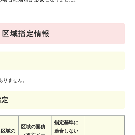
。
く区域指定情報
ありません。
指定
指定基準に
区域の面積
出区域の
適合しない