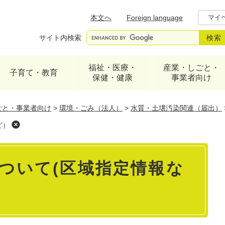
メニューを飛ばして本文へ
本文へ
Foreign language
マイ
サイト内検索
福祉・医療・
産業・しごと・
子育て・教育
保健・健康
事業者向け
ごと・事業者向け
>
環境・ごみ（法人）
>
水質・土壌汚染関連（届出）
ど）
ついて(区域指定情報な