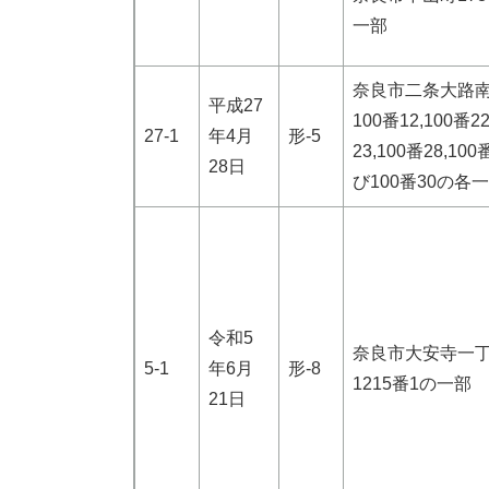
一部
奈良市二条大路
平成27
100番12,100番22
27-1
年4月
形-5
23,100番28,10
28日
び100番30の各
令和5
奈良市大安寺一
5-1
年6月
形-8
1215番1の一部
21日