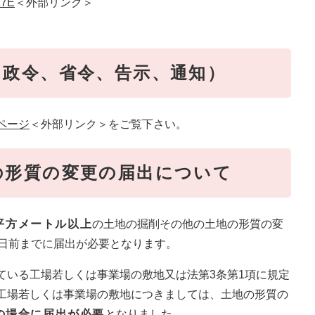
z7E
＜外部リンク＞
、政令、省令、告示、通知）
ページ
＜外部リンク＞
をご覧下さい。
の形質の変更の届出について
0平方メートル以上
の土地の掘削その他の土地の形質の変
0日前までに届出が必要となります。
ている工場若しくは事業場の敷地又は法第3条第1項に規定
工場若しくは事業場の敷地につきましては、土地の形質の
上の場合に届出が必要
となりました。