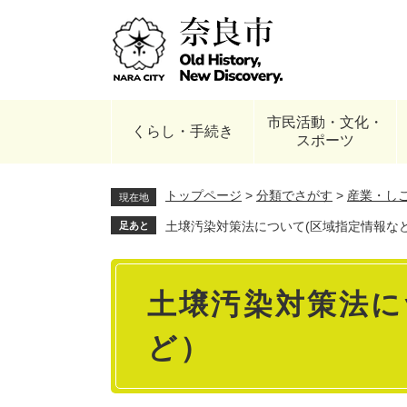
ペ
ー
ジ
の
先
頭
市民活動・文化・
で
くらし・手続き
スポーツ
す
。
トップページ
>
分類でさがす
>
産業・し
現在地
土壌汚染対策法について(区域指定情報な
足あと
本
土壌汚染対策法に
文
ど）