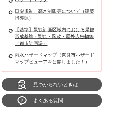
日影規制、高さ制限等について（建築
指導課）
【基準】景観計画区域内における景観
形成基準 - 景観・風致・屋外広告物等
（都市計画課）
内水ハザードマップ（奈良市ハザード
マップビューアを公開しました！）
見つからないときは
よくある質問