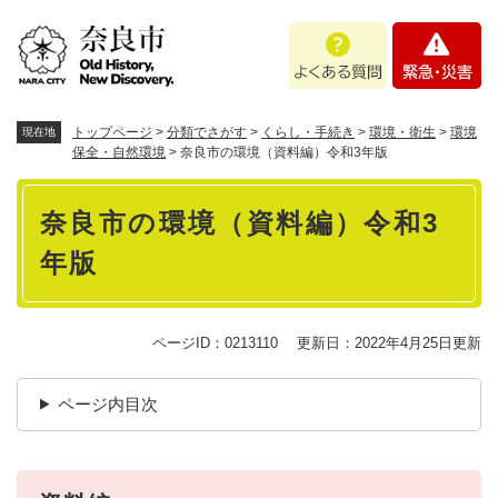
ペ
メニューを飛ばして本文へ
よ
緊
ー
く
急
ジ
あ
・
の
る
災
先
質
害
頭
トップページ
>
分類でさがす
>
くらし・手続き
>
環境・衛生
>
環境
現在地
問
で
保全・自然環境
>
奈良市の環境（資料編）令和3年版
す
本
。
奈良市の環境（資料編）令和3
文
年版
ページID：0213110
更新日：2022年4月25日更新
ページ内目次