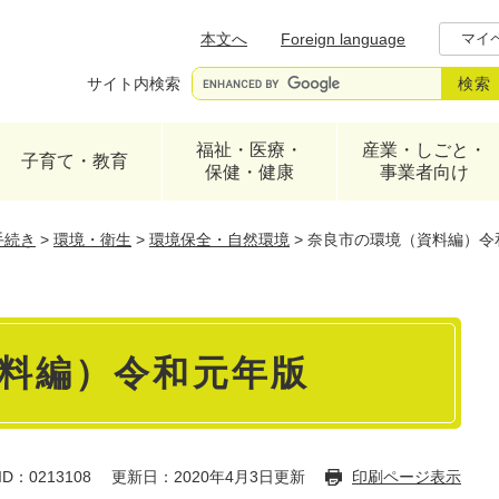
メニューを飛ばして本文へ
本文へ
Foreign language
マイ
サイト内検索
福祉・医療・
産業・しごと・
子育て・教育
保健・健康
事業者向け
手続き
>
環境・衛生
>
環境保全・自然環境
>
奈良市の環境（資料編）令
料編）令和元年版
D：0213108
更新日：2020年4月3日更新
印刷ページ表示