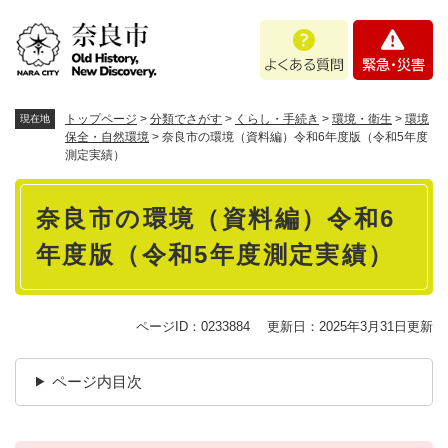
ペ
メニューを飛ばして本文へ
よ
緊
ー
く
急
ジ
あ
・
の
る
災
先
質
害
頭
トップページ
>
分類でさがす
>
くらし・手続き
>
環境・衛生
>
環境
現在地
問
で
保全・自然環境
>
奈良市の環境（資料編）令和6年度版（令和5年度
測定実績）
す
。
本
奈良市の環境（資料編）令和6
文
年度版（令和5年度測定実績）
ページID：0233884
更新日：2025年3月31日更新
ページ内目次