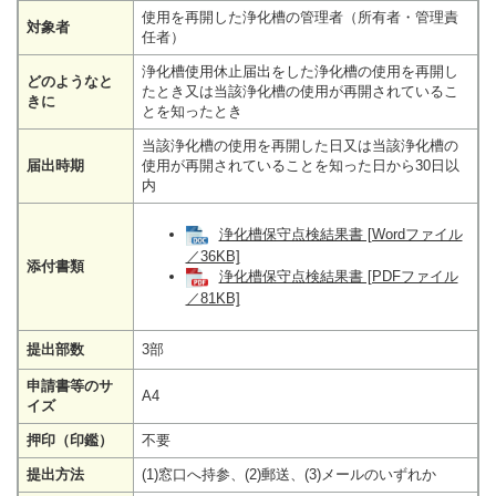
使用を再開した浄化槽の管理者（所有者・管理責
対象者
任者）
浄化槽使用休止届出をした浄化槽の使用を再開し
どのようなと
たとき又は当該浄化槽の使用が再開されているこ
きに
とを知ったとき
当該浄化槽の使用を再開した日又は当該浄化槽の
届出時期
使用が再開されていることを知った日から30日以
内
浄化槽保守点検結果書 [Wordファイル
／36KB]
添付書類
浄化槽保守点検結果書 [PDFファイル
／81KB]
提出部数
3部
申請書等のサ
A4
イズ
押印（印鑑）
不要
提出方法
(1)窓口へ持参、(2)郵送、(3)メールのいずれか