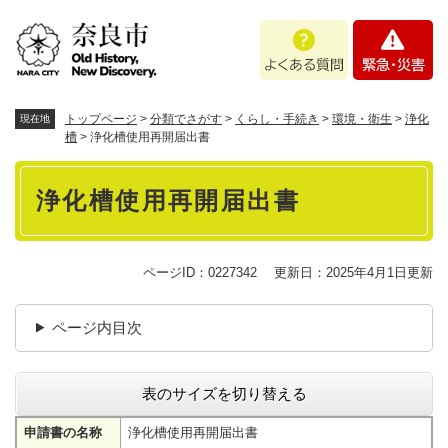
ペ
メニューを飛ばして本文へ
よ
緊
ー
く
急
ジ
あ
・
の
る
災
先
質
害
頭
トップページ
>
分類でさがす
>
くらし・手続き
>
環境・衛生
>
浄化
現在地
問
で
槽
>
浄化槽使用再開届出書
す
本
。
浄化槽使用再開届出書
文
ページID：0227342
更新日：2025年4月1日更新
ページ内目次
表のサイズを切り替える
申請書の名称
浄化槽使用再開届出書