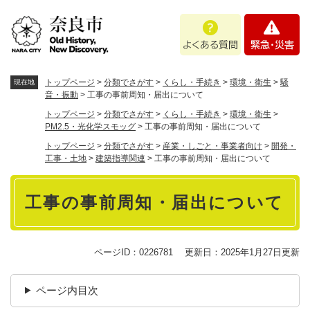
ペ
メニューを飛ばして本文へ
よ
緊
ー
く
急
ジ
あ
・
の
る
災
先
質
害
頭
トップページ
>
分類でさがす
>
くらし・手続き
>
環境・衛生
>
騒
現在地
問
で
音・振動
>
工事の事前周知・届出について
す
トップページ
>
分類でさがす
>
くらし・手続き
>
環境・衛生
>
。
PM2.5・光化学スモッグ
>
工事の事前周知・届出について
トップページ
>
分類でさがす
>
産業・しごと・事業者向け
>
開発・
工事・土地
>
建築指導関連
>
工事の事前周知・届出について
本
工事の事前周知・届出について
文
ページID：0226781
更新日：2025年1月27日更新
ページ内目次