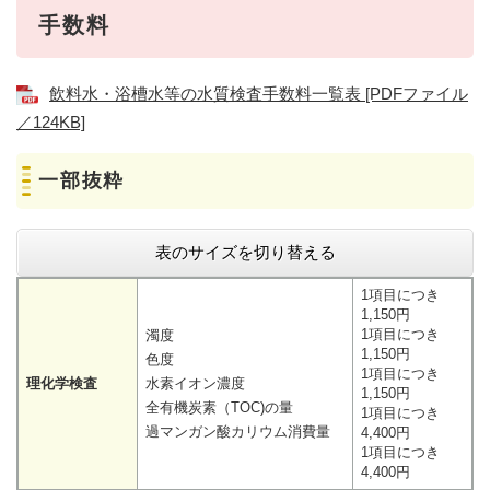
手数料
飲料水・浴槽水等の水質検査手数料一覧表 [PDFファイル
／124KB]
一部抜粋
表のサイズを切り替える
1項目につき
1,150円
1項目につき
濁度
1,150円
色度
1項目につき
理化学検査
水素イオン濃度
1,150円
全有機炭素（TOC)の量
1項目につき
過マンガン酸カリウム消費量
4,400円
1項目につき
4,400円