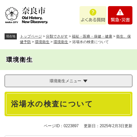
ペ
メニューを飛ばして本文へ
よ
緊
ー
く
急
ジ
あ
・
の
る
災
先
質
害
頭
トップページ
>
分類でさがす
>
福祉・医療・保健・健康
>
衛生、保
現在地
問
で
健予防
>
環境衛生
>
環境衛生
>
浴場水の検査について
す
。
環境衛生
環境衛生メニュー
本
浴場水の検査について
文
ページID：0223897
更新日：2025年2月3日更新