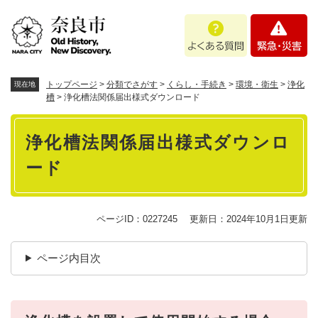
ペ
メニューを飛ばして本文へ
よ
緊
ー
く
急
ジ
あ
・
の
る
災
先
質
害
頭
トップページ
>
分類でさがす
>
くらし・手続き
>
環境・衛生
>
浄化
現在地
問
で
槽
>
浄化槽法関係届出様式ダウンロード
す
本
。
浄化槽法関係届出様式ダウンロ
文
ード
ページID：0227245
更新日：2024年10月1日更新
ページ内目次