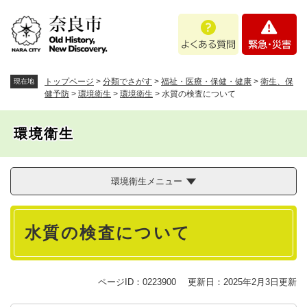
ペ
メニューを飛ばして本文へ
よ
緊
ー
く
急
ジ
あ
・
の
る
災
先
質
害
頭
トップページ
>
分類でさがす
>
福祉・医療・保健・健康
>
衛生、保
現在地
問
で
健予防
>
環境衛生
>
環境衛生
>
水質の検査について
す
。
環境衛生
環境衛生メニュー
本
水質の検査について
文
ページID：0223900
更新日：2025年2月3日更新