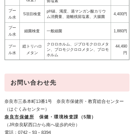
留塩素
プー
pH値、濁度、過マンガン酸カリウ
5項目検査
4,400円
ム消費量、遊離残留塩素、大腸菌
ル水
プー
細菌検査
一般細菌
1,880円
ル水
クロロホルム、ジブロモクロロメタ
プー
総トリハロ
44,490
ン、ブロモジクロロメタン、ブロモ
ル水
メタン
円
ホルム
お問い合わせ先
奈良市三条本町13番1号 奈良市保健所・教育総合センター
（はぐくみセンター）
奈良市保健所
保健・環境検査課（5階）
（JR奈良駅西口から南へ徒歩約4分）
電話：0742－93－8394