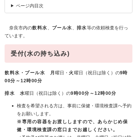
ページ内目次
奈良市内の
飲料水
、
プール水
、
排水
等の依頼検査を行っ
ています。
受付(水の持ち込み)
飲料水・プール水 月
曜日・
火
曜日（祝日は除く）の
9時
00分～12時00分
排水
水
曜日（祝日は除く）の
9時00分～12時00分
検査を希望される方は、事前に保健・環境検査課へ予約
をお願いします。
※専用の容器をお渡ししますので、あらかじめ保
健・環境検査課の窓口までお越しください。