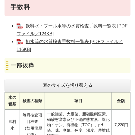
手数料
飲料水・プール水等の水質検査手数料一覧表 [PDF
ファイル／124KB]
排水等の水質検査手数料一覧表 [PDFファイル／
116KB]
一部抜粋
表のサイズを切り替える
水の
検査の種類
項目
金額
種類
一般細菌、大腸菌、亜硝酸態窒素、
毎月検査項
硝酸態窒素及び亜硝酸態窒素、塩化
飲料
目検査
物イオン、有機物（TOC）、pH
7,220円
水
（飲用簡易
値、味、臭気、色度、濁度、遊離残
検査）