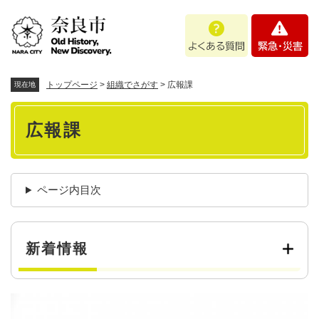
ペ
メニューを飛ばして本文へ
よ
緊
ー
く
急
ジ
あ
・
の
る
災
先
質
害
頭
トップページ
>
組織でさがす
>
広報課
現在地
問
で
本
す
広報課
。
文
ページ内目次
新着情報