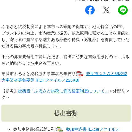
シ
ツ
L
ェ
イ
I
ア
ー
N
す
ト
E
ふるさと納税制度による本市への寄附の促進や、地元特産品のPR、
る
す
で
る
送
ブランド力の向上、市内産業の振興、観光振興に繋がることを目的と
る
し、寄附者に贈呈する魅力ある品物や特典（返礼品）を提供していた
だける協力事業者を募集します。
下記の募集要領をご覧いただき、提出に必要な書類を添付の上、ふる
さと納税室までお申込み下さい。
奈良市ふるさと納税協力事業者募集要領(
奈良市ふるさと納税協
力事業者募集要領 [PDFファイル／226KB]
)
【参考】
総務省「ふるさと納税に係る指定制度について」
＜外部リン
ク＞
提出書類
参加申込書(様式第1号)(
参加申込書 [Excelファイル／