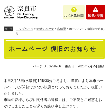
ペ
メニューを飛ばして本文へ
よ
緊
ー
く
急
ジ
あ
・
の
る
災
先
質
害
頭
トップページ
>
組織でさがす
>
広報課
>
ホームページ 復旧のお知ら
現在地
問
で
せ
す
本
。
ホームページ 復旧のお知らせ
文
ページID：0259266
更新日：2026年2月25日更新
本日2月25日(水曜日)12時30分ごろより、障害により本市ホー
ムページが閲覧できない状態となっておりましたが、復旧い
たしました。
市民の皆様ならびに関係者の皆様には、ご不便とご迷惑をお
かけしましたことを深くお詫び申し上げます。