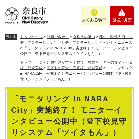
ペ
メニューを飛ばして本文へ
よ
緊
ー
く
急
ジ
あ
・
の
る
災
先
質
害
頭
トップページ
>
分類でさがす
>
奈良市の魅力
>
移住・関係人口（シ
現在地
問
で
ティプロモーション）
>
シティプロモーションイベント・ニュース
>
「モニタリング in NARA City」実施終了！ モニターインタビュー
す
公開中（登下校見守りシステム「ツイタもん」）
。
トップページ
>
分類でさがす
>
子育て・教育
>
子どもの安全・不登
校・健全育成
>
子どもの安全・不登校・健全育成
>
「モニタリング
in NARA City」実施終了！ モニターインタビュー公開中（登下校見
守りシステム「ツイタもん」）
本
「モニタリング in NARA
文
City」実施終了！ モニターイ
ンタビュー公開中（登下校見守
りシステム「ツイタもん」）