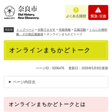
ペ
メニューを飛ばして本文へ
よ
緊
ー
く
急
ジ
あ
・
の
る
災
先
質
害
頭
トップページ
>
分類でさがす
>
市政情報
>
広報活動
>
くらしの便利
現在地
問
で
帳・その他広報媒体
>
オンラインまちかどトーク
す
本
。
オンラインまちかどトーク
文
ページID：0206476
更新日：2026年5月8日更新
ページ内目次
オンラインまちかどトークとは