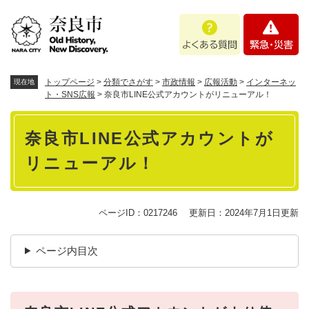
ペ
メニューを飛ばして本文へ
よ
緊
ー
く
急
ジ
あ
・
の
る
災
先
質
害
頭
トップページ
>
分類でさがす
>
市政情報
>
広報活動
>
インターネッ
現在地
問
で
ト・SNS広報
>
奈良市LINE公式アカウントがリニューアル！
す
本
。
奈良市LINE公式アカウントが
文
リニューアル！
ページID：0217246
更新日：2024年7月1日更新
ページ内目次